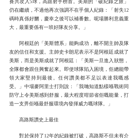
賽共攻入5球，高踞射手榜首。美斯的「破紀錄之旅」
仍在繼續，不過他再次強調不在乎個人紀錄：「射失12
碼時真係好嬲，慶幸之後可以補番數。呢場勝利意義重
大，最重要係有一班好隊友分享。」
阿根廷的「美斯體系」能夠成功，離不開主帥及隊
友的信任和支援。主帥史卡朗尼表示不是阿根廷成就了
美斯，而是美斯成就了阿根廷：「美斯一旦進入狀態，
全隊都會跟住興奮起來。即使球隊陷入困境，佢總能帶
領大家堅持到最後。任何讚美都不足以表達我嘅感
受。」中場麥阿里士打則說：「我哋知道點樣喺戰術同
防守上令美斯感到舒服，最大程度咁節省佢嘅能量，打
造一支畀佢喺最舒服環境內發揮威力嘅球隊。」
高路斯讚史上最佳
對於保持了12年的紀錄被打破，高路斯不但未有介