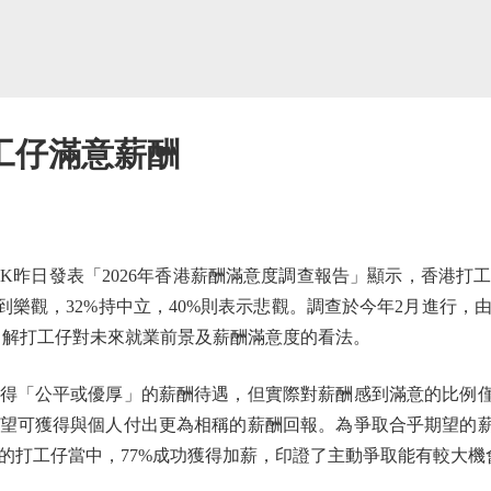
工仔滿意薪酬
 SEEK昨日發表「2026年香港薪酬滿意度調查報告」顯示，香港
到樂觀，32%持中立，40%則表示悲觀。調查於今年2月進行
，了解打工仔對未來就業前景及薪酬滿意度的看法。
「公平或優厚」的薪酬待遇，但實際對薪酬感到滿意的比例僅為
望可獲得與個人付出更為相稱的薪酬回報。為爭取合乎期望的薪
的打工仔當中，77%成功獲得加薪，印證了主動爭取能有較大機