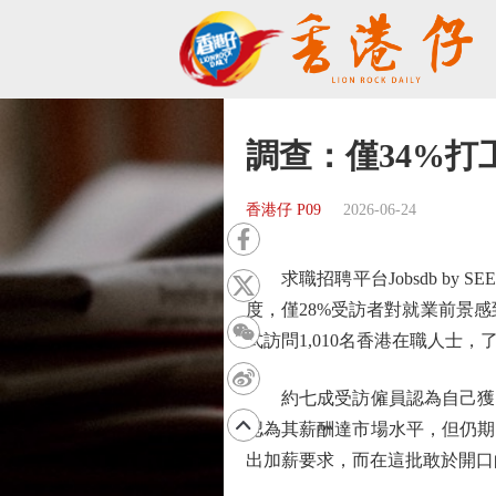
調查：僅34%打
香港仔 P09
2026-06-24
求職招聘平台Jobsdb by
度，僅28%受訪者對就業前景感
式訪問1,010名香港在職人士
約七成受訪僱員認為自己獲得
認為其薪酬達市場水平，但仍期
出加薪要求，而在這批敢於開口