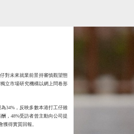
打工仔對未來就業前景持審慎觀望態
，由獨立市場研究機構以網上問卷形
34%，反映多數本港打工仔雖
酬，48%受訪者曾主動向公司提
會獲得實質回報。