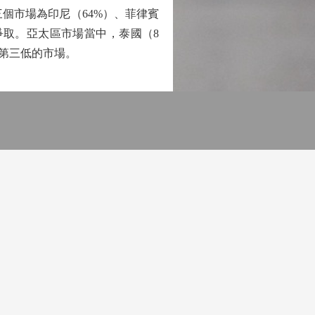
個市場為印尼（64%）、菲律賓
爭取。亞太區市場當中，泰國（8
率第三低的市場。