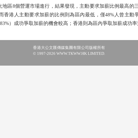
地區8個營運市場進行，結果發現，主動要求加薪比例最高的三
），而香港人主動要求加薪的比例則為區內最低，僅48%人曾主動
（83%）成功爭取加薪的機會較高；香港則為區內爭取加薪成功
香港大公文匯傳媒集團有限公司版權所有
© 1997-2026 WWW.TKWW.HK LIMITED.