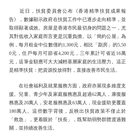
近日，扶貧委員會公布《香港精準扶貧成果報
告》，數據顯示政府在扶貧工作中已逐步走向精準，並
取得顯著成效。房屋是香港市民最切身的問題之一，尤
其對低收入家庭而言更是沉重負擔。以「簡約公屋」為
例，每月租金中位數僅約1,300元，相比「劏房」的5,50
0元，住戶每月可節省4,200元，三年累計可省近16萬
元，這筆金額應可大大減輕基層家庭的生活壓力。這正
是精準扶貧：把資源投放得對，直接改善市民生活。
在社會福利及就業服務方面，政府亦展現多維度支
援。兒童、青少年及家庭服務惠及超過62萬人，康復服
務惠及20萬人，安老服務惠及63萬人，現金援助更覆蓋
180萬人。這些數字背後，反映出扶貧政策不僅止於
「救急」，更着眼於「扶長」，既幫助弱勢群體渡過難
關，並持續改善生活。