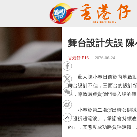
舞台設計失誤 
香港仔 P16
2026-06-24
藝人陳小春日前於內地啟動全新
舞台設計不佳，三面台的設計
線，導致購買貴價門票入場的觀
小春於第二場演出時公開誠摯
「邊拆邊流淚」，承諾會持續改
的」，其態度成功將負評逆轉，