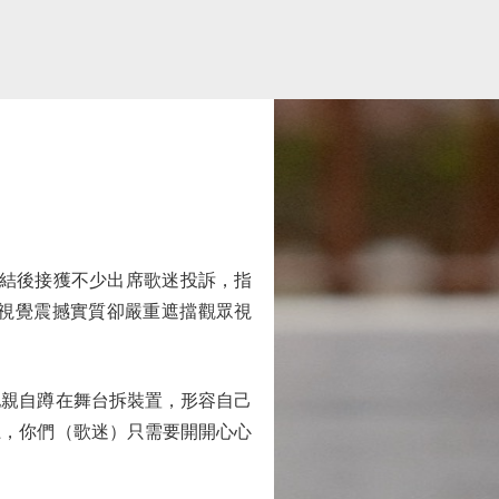
完結後接獲不少出席歌迷投訴，指
視覺震撼實質卻嚴重遮擋觀眾視
親自蹲在舞台拆裝置，形容自己
扛，你們（歌迷）只需要開開心心