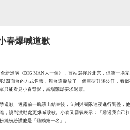
陳小春爆喊道歉
巡演《BIG MAN人一個》，首站選擇於北京，但第一場
卻以四面台的方式售票，舞台還擺放了一個巨型升降公仔，看似
眾只能看見小春背影，當場嬲爆要求退票。
道歉，透露前一晚演出結束後，立刻與團隊連夜進行調整，他
進，說到激動處更爆喊致歉。小春又霸氣表示：「難過我自己
粉絲紛紛讚他是「聽勸第一名」。