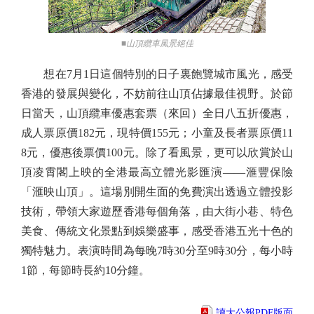
■山頂纜車風景絕佳
想在7月1日這個特別的日子裏飽覽城市風光，感受
香港的發展與變化，不妨前往山頂佔據最佳視野。於節
日當天，山頂纜車優惠套票（來回）全日八五折優惠，
成人票原價182元，現特價155元；小童及長者票原價11
8元，優惠後票價100元。除了看風景，更可以欣賞於山
頂凌霄閣上映的全港最高立體光影匯演——滙豐保險
「滙映山頂」。這場別開生面的免費演出透過立體投影
技術，帶領大家遊歷香港每個角落，由大街小巷、特色
美食、傳統文化景點到娛樂盛事，感受香港五光十色的
獨特魅力。表演時間為每晚7時30分至9時30分，每小時
1節，每節時長約10分鐘。
讀大公報PDF版面