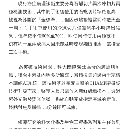
現行癌症病理診斷主要分為石蠟切片與冷凍切片兩
種檢測技術，其中於手術後使用的石蠟切片準確度高，
被視為診斷的「金標準」，但因步驟繁複需耗時數天至
一周；而手術中使用的冷凍切片僅需約半小時鐘出結
果，但準確率僅60%至70%。即使同時使用兩種技術，
仍有約一至兩成病人因未能及時發現殘留腫瘤，需接受
二次手術。
為突破技術局限，科大團隊聚焦高發的肺癌與乳
癌，聯合本港及內地多所醫院，累積搜集超過兩千宗樣
本訓練AI系統。該技術基於團隊自研的CHAMP顯微鏡
技術升級而來；醫護人員只需放入新鮮組織樣本，透過
紫外光激發熒光信號，系統自動完成指定區域的定位、
逐點對焦及掃描，3分鐘即可成像。
領導研究的科大化學及生物工程學系副系主任兼副