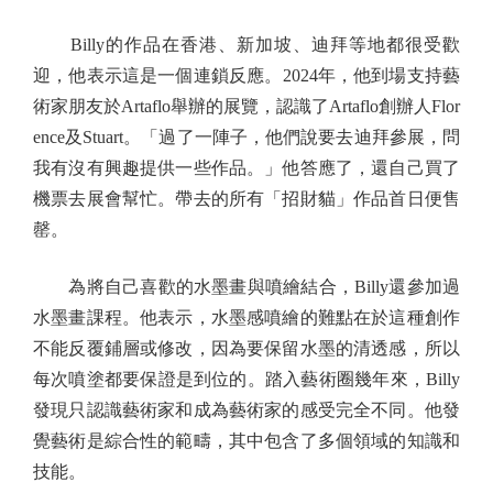
Billy的作品在香港、新加坡、迪拜等地都很受歡
迎，他表示這是一個連鎖反應。2024年，他到場支持藝
術家朋友於Artaflo舉辦的展覽，認識了Artaflo創辦人Flor
ence及Stuart。「過了一陣子，他們說要去迪拜參展，問
我有沒有興趣提供一些作品。」他答應了，還自己買了
機票去展會幫忙。帶去的所有「招財貓」作品首日便售
罄。
為將自己喜歡的水墨畫與噴繪結合，Billy還參加過
水墨畫課程。他表示，水墨感噴繪的難點在於這種創作
不能反覆鋪層或修改，因為要保留水墨的清透感，所以
每次噴塗都要保證是到位的。踏入藝術圈幾年來，Billy
發現只認識藝術家和成為藝術家的感受完全不同。他發
覺藝術是綜合性的範疇，其中包含了多個領域的知識和
技能。