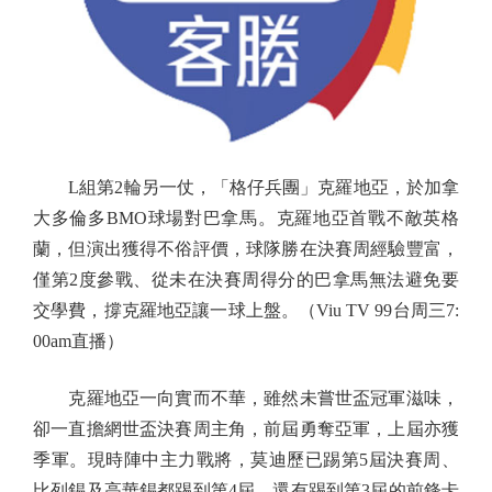
L組第2輪另一仗，「格仔兵團」克羅地亞，於加拿
大多倫多BMO球場對巴拿馬。克羅地亞首戰不敵英格
蘭，但演出獲得不俗評價，球隊勝在決賽周經驗豐富，
僅第2度參戰、從未在決賽周得分的巴拿馬無法避免要
交學費，撐克羅地亞讓一球上盤。（Viu TV 99台周三7:
00am直播）
克羅地亞一向實而不華，雖然未嘗世盃冠軍滋味，
卻一直擔網世盃決賽周主角，前屆勇奪亞軍，上屆亦獲
季軍。現時陣中主力戰將，莫迪歷已踢第5屆決賽周、
比列錫及高華錫都踢到第4屆，還有踢到第3屆的前鋒卡