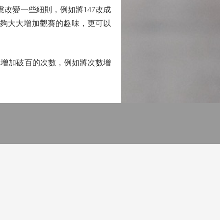
改變一些細則，例如將147改成
且能夠大大增加觀賽的趣味，更可以
增加破百的次數，例如將次數增