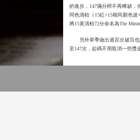
的進步，147滿分桿不再稀缺
同色清枱（15紅+15相同顏色
將15黃清枱72分命名為The Min
另外單季做出過百次破百也隨
至147次，起碼不用取消一些