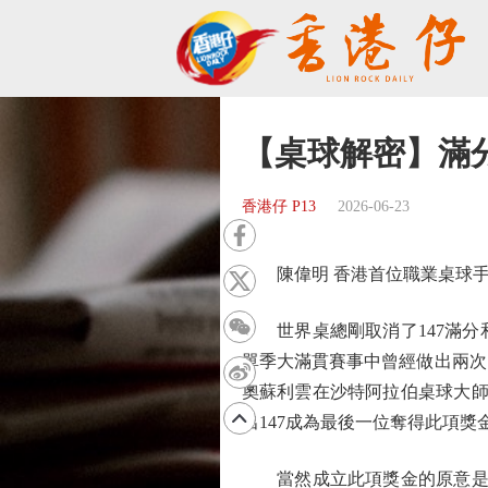
【桌球解密】滿
香港仔 P13
2026-06-23
陳偉明 香港首位職業桌球手、
世界桌總剛取消了147滿分
單季大滿貫賽事中曾經做出兩次1
奧蘇利雲在沙特阿拉伯桌球大師
出147成為最後一位奪得此項獎
當然成立此項獎金的原意是表揚