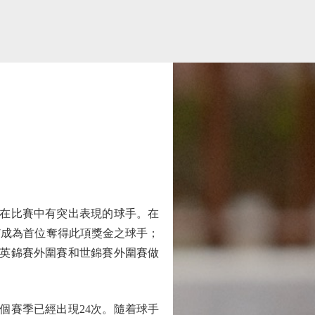
在比賽中有突出表現的球手。在
47成為首位奪得此項獎金之球手；
在英錦賽外圍賽和世錦賽外圍賽做
個賽季已經出現24次。隨着球手