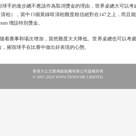
，但球手的進步總不應該作為取消獎金的理由，世界桌總大可以考慮
波+清枱），當中15個黃綠啡清枱難度相信絕對在147之上，而
imum 增設特別獎金。
着賽事和場次增加，當然難度大大降低。世界桌總也可以考慮
獎金，摧毀球手在比賽中做出好表現的心態。
香港大公文匯傳媒集團有限公司版權所有
© 1997-2026 WWW.TKWW.HK LIMITED.