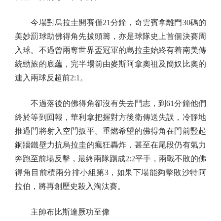
今場對烏拉圭開賽僅21分鐘，奇雲賓拿離門30碼的
美妙罰球助佛得角先拔頭籌，亦是球隊史上首個決賽周
入球。不過曾兩奪世界盃冠軍的烏拉圭始終有着南美傳
統勁旅的底蘊，完半場前由麥斯阿拿奧祖及簡奴比奧的
連入兩球反超前2:1。
不過落後的佛得角卻沒有失去鬥志，到61分鐘他們
終於等到回報，華利拿把握對方後衛傳送失誤，冷靜地
推過門將射入空門扳平。重燃希望的佛得角在門前豎起
銅牆鐵壁力抗烏拉圭的瘋狂轟炸，甚至在尾段仍有氣力
奔跑至前場反擊，最終兩隊踢成2:2平手，兩戰不敗的佛
得角目前積兩分排小組第3，如果下場能夠擊敗沙特阿
拉伯，將再創歷史殺入淘汰賽。
主帥布比斯達厥功至偉