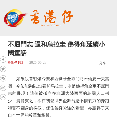
不屈鬥志 逼和烏拉圭 佛得角延續小
國童話
2026-06-23
香港仔 P13
分享
如果說首戰爆冷賽和西班牙全靠門將禾仙夏一夫當
關，今仗能夠以2:2賽和烏拉圭，則是佛得角全軍不屈鬥
志的展現！這個被孤立在非洲大陸西面的島國人口稀
少、資源貧乏，卻在初登世界盃舞台憑不惜氣力的奔跑
和奮不顧身的攔截，保住晉身32強的希望，亦贏得了來
自全世界的尊重和掌聲。