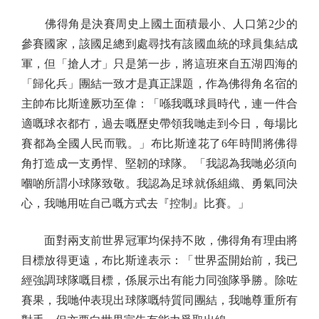
佛得角是決賽周史上國土面積最小、人口第2少的
參賽國家，該國足總到處尋找有該國血統的球員集結成
軍，但「搶人才」只是第一步，將這班來自五湖四海的
「歸化兵」團結一致才是真正課題，作為佛得角名宿的
主帥布比斯達厥功至偉：「喺我嘅球員時代，連一件合
適嘅球衣都冇，過去嘅歷史帶領我哋走到今日，每場比
賽都為全國人民而戰。」布比斯達花了6年時間將佛得
角打造成一支勇悍、堅韌的球隊。「我認為我哋必須向
嗰啲所謂小球隊致敬。我認為足球就係組織、勇氣同決
心，我哋用咗自己嘅方式去『控制』比賽。」
面對兩支前世界冠軍均保持不敗，佛得角有理由將
目標放得更遠，布比斯達表示：「世界盃開始前，我已
經強調球隊嘅目標，係展示出有能力同強隊爭勝。除咗
賽果，我哋仲表現出球隊嘅特質同團結，我哋尊重所有