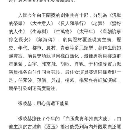
創作邁入多元精品化發展新階段。
入圍今年白玉蘭獎的劇集共有十部，分別為《沉默
的榮耀》《大生意人》《反人類暴行》《老舅》《蠻好
的人生》《生命樹》《生萬物》《太平年》《唐朝詭事
錄之長安》《藏海傳》，劇集題材覆蓋現實主義、歷
史、年代、都市、農村、青春等多元類型，創作生態飽
滿豐富。演員獎項競爭同樣白熱化，最佳男演員賽道群
星匯聚，白宇、郭京飛、胡歌、肖戰、于和偉等實力派
演員攜各自佳作同台競技。最佳女演員賽道同樣看點十
足，任素汐、孫儷、吳越、楊冪、楊紫各有細膩演繹，
競爭引發劇迷高度關注。
張凌赫：用心傳遞正能量
張凌赫擔任了今年的 「白玉蘭青年推廣大使」，由
他主演的古裝劇《逐玉》播出後受到海內外觀眾廣泛關