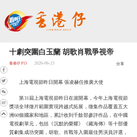
十劇突圍白玉蘭 胡歌肖戰爭視帝
2026-06-23
香港仔 P15
分享
上海電視節昨日開幕 張凌赫任推廣大使
第31屆上海電視節昨日在滬開幕，今年上海電視節
獎項全球徵片範圍實現跨越式拓展，徵集作品覆蓋五大
洲60個國家和地區，累計收到千餘部參評作品，在中國
電視劇單元，包括《沉默的榮耀》《藏海傳》等十部優
質劇集成功突圍，胡歌、肖戰等入圍最佳男演員評選，