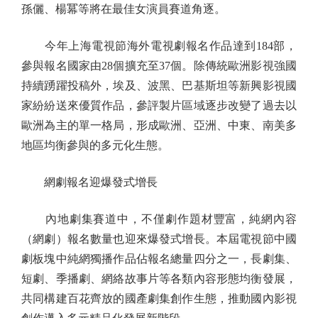
孫儷、楊冪等將在最佳女演員賽道角逐。
今年上海電視節海外電視劇報名作品達到184部，
參與報名國家由28個擴充至37個。除傳統歐洲影視強國
持續踴躍投稿外，埃及、波黑、巴基斯坦等新興影視國
家紛紛送來優質作品，參評製片區域逐步改變了過去以
歐洲為主的單一格局，形成歐洲、亞洲、中東、南美多
地區均衡參與的多元化生態。
網劇報名迎爆發式增長
內地劇集賽道中，不僅劇作題材豐富，純網內容
（網劇）報名數量也迎來爆發式增長。本屆電視節中國
劇板塊中純網獨播作品佔報名總量四分之一，長劇集、
短劇、季播劇、網絡故事片等各類內容形態均衡發展，
共同構建百花齊放的國產劇集創作生態，推動國內影視