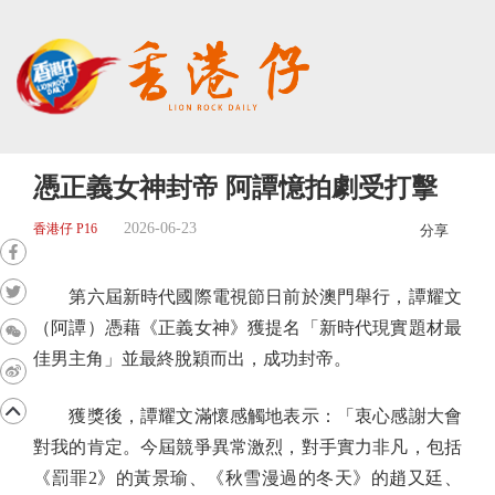
憑正義女神封帝 阿譚憶拍劇受打擊
2026-06-23
香港仔 P16
分享
第六屆新時代國際電視節日前於澳門舉行，譚耀文
（阿譚）憑藉《正義女神》獲提名「新時代現實題材最
佳男主角」並最終脫穎而出，成功封帝。
獲獎後，譚耀文滿懷感觸地表示：「衷心感謝大會
對我的肯定。今屆競爭異常激烈，對手實力非凡，包括
《罰罪2》的黃景瑜、《秋雪漫過的冬天》的趙又廷、