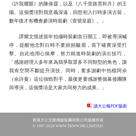
《許我耀眼》的陳偉霆，以及《八千里路雲和月》的王
陽。這個獎項對我意義深遠，回想初入行時多演古裝，
數年後才有機會參演時裝劇《壹號皇庭》。」
譚耀文憶述當年拍攝時裝劇首日開工，即被導演喊
停，提醒他念對白時不要頻頻皺眉，當下確實深受打
擊。自此他用心揣摩，努力精進時裝劇的演出技巧，
「感謝經理人多年來為我爭取眾多不同類型的角色，讓
我有空間不斷提升演技。同時，要多謝劇中拍檔阿佘
（佘詩曼）這位強勁對手，最後更要感謝整個幕後團隊
與導演，這個獎項是大家共同努力的成果。」
讀大公報PDF版面
香港大公文匯傳媒集團有限公司版權所有
© 1997-2026 WWW.TKWW.HK LIMITED.