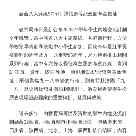
涵蓋八大路線97行程 訪贛黔等紀念館革命舊址
教育局昨日最新公布2026/27學年學生內地交流計劃
全年概覽，當中涵蓋八大主題路線、共97個行程，方便
學校預早籌劃和鼓勵中小學生參加。因應今年是紅軍長
征勝利90周年及九一八事變95周年，局方特別推出相關
系列行程，當中有六條以長征為主題的考察路線，會到
訪江西、貴州、陝西等地，重點參訪紀念館與革命舊
址；兩個聚焦九一八事變的行程，則會前赴瀋陽「九·
一八」歷史博物館及撫順相關遺址。教育局希望學生從
歷史現場認識國家的重要轉折、發展與成就。
過去多年，由教育局籌辦及資助的學生內地交流計
劃涵蓋22個省、4個直轄市和4個自治區，包括廣東省、
四川省、陝西省、北京、上海、廣西壯族自治區，內容