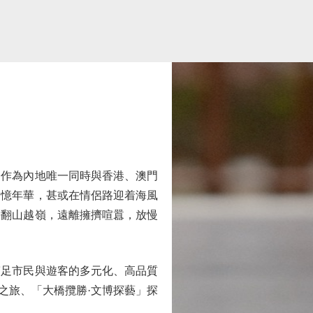
作為內地唯一同時與香港、澳門
追憶年華，甚或在情侶路迎着海風
需翻山越嶺，遠離擁擠喧囂，放慢
足市民與遊客的多元化、高品質
之旅、「大橋攬勝·文博探藝」探