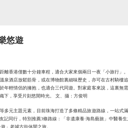
樂悠遊
離香港僅數十分鐘車程，適合大家來個兩日一夜「小旅行」。
溫泉酒店放鬆筋骨，或在博物館裏細味歷史，亦可在古村騎樓
於年輕情侶的擁抱，也適合三代同遊。對家庭客來說，這裏無
織下，享受片刻悠閒時光。 文、攝：方俊明
多元主題元素，目前珠海打造了多條精品旅遊路線，一站式滿
友記同行，特別推薦3條路線：「非遺康養·海島藝旅」中醫養生
慢遊」老城古街休閒之旅。