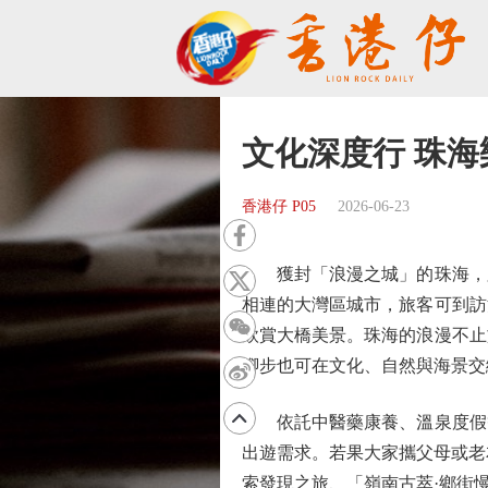
文化深度行 珠海
香港仔 P05
2026-06-23
獲封「浪漫之城」的珠海，距
相連的大灣區城市，旅客可到訪
欣賞大橋美景。珠海的浪漫不止
腳步也可在文化、自然與海景交
依託中醫藥康養、溫泉度假等
出遊需求。若果大家攜父母或老
索發現之旅、「嶺南古萃·鄉街