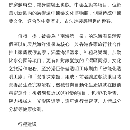
彿穿越時空，親身體驗五禽戲、中藥互動等項目。位於
圓明新園內的廣譽遠中醫藥文化博物館，側重傳統中醫
藥文化，適合對中藥歷史、古法炮製感興趣的遊客。
值得一提，被譽為「南海第一泉」的珠海海泉灣度
假區以純天然海洋溫泉為核心，與香港多家旅行社合作
推出家庭度假套票，涵蓋海洋溫泉、神秘島樂園、加勒
比水公園等項目，更有針對銀髮族的「灣區同源」文化
之旅延伸服務。至於湯臣倍健透明工廠則由「智能化透
明工廠」和「營養探索館」組成：前者讓遊客親眼目睹
營養品生產完整流程，機械臂與自動化生產線就在眼前
精密運作；後者聚集近100項體驗項目，包括VR滑雪、
腕力機械人、光影隧道等，還可進行骨密度、人體成分
分析等健康檢測。
行程建議