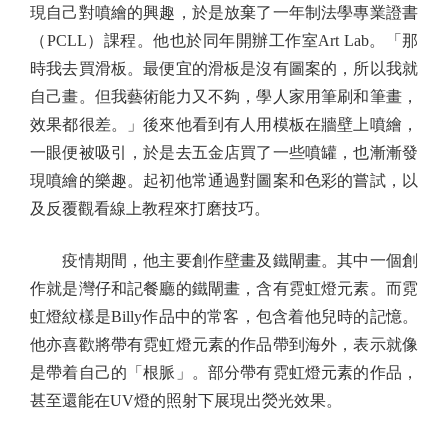
現自己對噴繪的興趣，於是放棄了一年制法學專業證書
（PCLL）課程。他也於同年開辦工作室Art Lab。「那
時我去買滑板。最便宜的滑板是沒有圖案的，所以我就
自己畫。但我藝術能力又不夠，學人家用筆刷和筆畫，
效果都很差。」後來他看到有人用模板在牆壁上噴繪，
一眼便被吸引，於是去五金店買了一些噴罐，也漸漸發
現噴繪的樂趣。起初他常通過對圖案和色彩的嘗試，以
及反覆觀看線上教程來打磨技巧。
疫情期間，他主要創作壁畫及鐵閘畫。其中一個創
作就是灣仔和記餐廳的鐵閘畫，含有霓虹燈元素。而霓
虹燈紋樣是Billy作品中的常客，包含着他兒時的記憶。
他亦喜歡將帶有霓虹燈元素的作品帶到海外，表示就像
是帶着自己的「根脈」。部分帶有霓虹燈元素的作品，
甚至還能在UV燈的照射下展現出熒光效果。