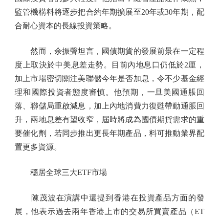
監管機構料將逐步把合約年期擴展至20年或30年期，配
合耐心資本的長線投資策略。
然而，余振聲坦言，國債期貨的發展前景在一定程
度上取決於中美息差走勢。目前內地息口仍低於2厘，
加上市場密切關注美聯儲今年是否加息，令不少基金經
理和國際投資者態度審慎。他預期，一旦美國通脹回
落、聯儲局重啟減息，加上內地消費力復甦帶動通脹回
升，兩地息差有望收窄，屆時將成為國債期貨需求的重
要催化劑，若同步推出更長年期產品，料可推動業界配
置更多資源。
穩居全球三大ETF市場
陳茂波在演講中還提到香港在投資產品方面的發
展，他表示過去兩年香港上市的交易所買賣產品（ET