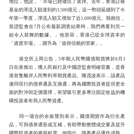
地位，他說，「市場已經做出了選擇。去年，香港註冊
基金的淨流入額達到約3,500億元，這一勢頭延續到了今
年第一季度，淨流入額又增加了近1,000億元。我相信，
當證監會在7月公布最新調查結果時，我們將看到另一
組令人鼓舞的數據。」他形容，香港已從全球資本的
「過渡市場」，躍升為「值得信賴的管家」。
港交所上周公告，5年期人民幣國債期貨將於8月3
日在港推出，獲人民銀行及中國證監會明確背書，是香
港首隻離岸人民幣利率期貨產品。陳茂波表示，該產品
連同現行的債券通及互換通，將為國際投資者提供更全
面的對沖與定價選擇，有望吸引更多專注固定收益的機
構投資者布局人民幣資產。
同一場合的余振聲則表示，國債期貨作為衍生產
品，可與債券通形成互補，有助帶動整體成交量及提升
國際投資者的參與程度。他指出，隨着產品運作成熟，