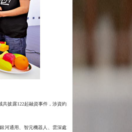
。
共披露122起融資事件，涉資約
銀河通用、智元機器人、雲深處