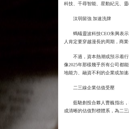
科技、千尋智能、星動紀元、靈
汰弱留強 加速洗牌
螞蟻靈波科技CEO朱興表示
人肯定要穿越漫長的周期，商業
不過，資本熱潮或預示着行業
像2025年那樣幾乎所有公司都
地能力、融資不利的企業或加速
二三線企業估值受壓
藍馳創投合夥人曹巍指出，行
成清晰的估值對標體系，為二三