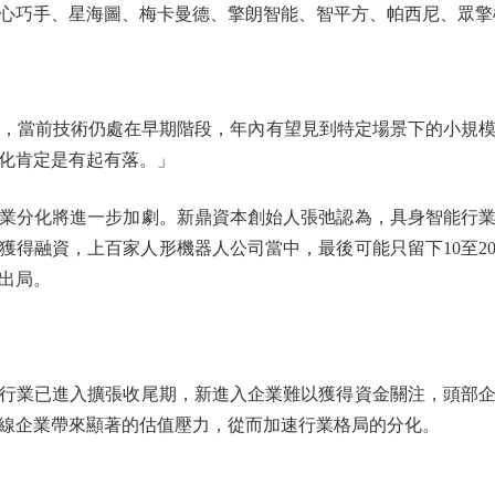
心巧手、星海圖、梅卡曼德、擎朗智能、智平方、帕西尼、眾擎
，當前技術仍處在早期階段，年內有望見到特定場景下的小規模
化肯定是有起有落。」
分化將進一步加劇。新鼎資本創始人張弛認為，具身智能行業
能獲得融資，上百家人形機器人公司當中，最後可能只留下10至
出局。
業已進入擴張收尾期，新進入企業難以獲得資金關注，頭部企
線企業帶來顯著的估值壓力，從而加速行業格局的分化。