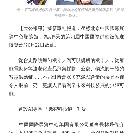
圖：第四屆鏈博會22日啟幕。圖為內地媒體20日率先進場參觀「數智
科技鏈」板塊。
【大公報訊】據新華社報道：坐標北京中國國際展
覽中心順義館，為期5天的第四屆中國國際供應鏈促進
博覽會於6月22日啟幕。
從會走路跳舞的機器人到可以講解的機器人，從智
能電動床等適老化產品到集採購、倉儲、物流於一體的
智慧供應鏈……本屆鏈博會眾多充滿AI含量的展品不僅
令人眼前一亮，更讓人們看到了未來科技發展的無限可
能。
首設AI專區 「數智科技鏈」升級
中國國際展覽中心集團有限公司董事長林舜傑介
紹，本屆鏈博會共設置「6鏈1展區」，分別是數智科技