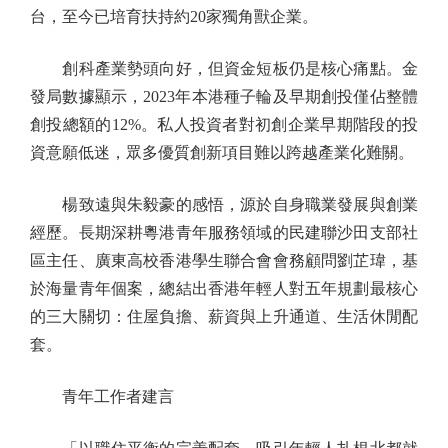
台，至今已培育扶持約20家獨角獸企業。
創科產業勢頭向好，但資金短板仍是核心痛點。金
發局數據顯示，2023年本港種子輪及早期創投僅佔整體
創投總額的12%。私人投資者對初創企業早期階段的投
資意願低迷，眾多優質創新項目難以跨越產業化難關。
楊致遠與朱毅豪的感悟，源於自身職業發展與創業
經歷。長期深耕粵港青年服務領域的民建聯沙田支部社
區主任、廣東高校香港學生聯合會會務顧問劉芷瑋，基
於海量青年個案，總結出香港年輕人對五年規劃最核心
的三大關切：住屋負擔、薪資與上升通道、生活休閒配
套。
青年工作者建言