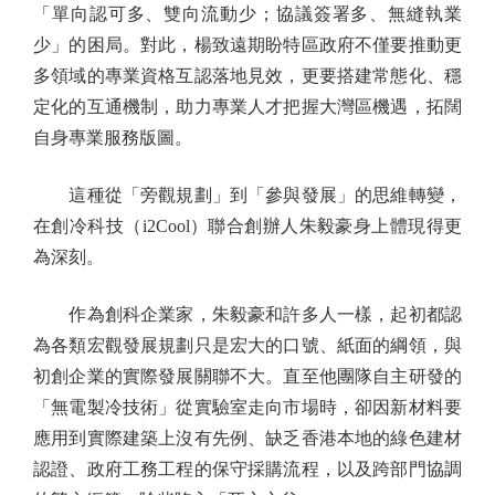
「單向認可多、雙向流動少；協議簽署多、無縫執業
少」的困局。對此，楊致遠期盼特區政府不僅要推動更
多領域的專業資格互認落地見效，更要搭建常態化、穩
定化的互通機制，助力專業人才把握大灣區機遇，拓闊
自身專業服務版圖。
這種從「旁觀規劃」到「參與發展」的思維轉變，
在創冷科技（i2Cool）聯合創辦人朱毅豪身上體現得更
為深刻。
作為創科企業家，朱毅豪和許多人一樣，起初都認
為各類宏觀發展規劃只是宏大的口號、紙面的綱領，與
初創企業的實際發展關聯不大。直至他團隊自主研發的
「無電製冷技術」從實驗室走向市場時，卻因新材料要
應用到實際建築上沒有先例、缺乏香港本地的綠色建材
認證、政府工務工程的保守採購流程，以及跨部門協調