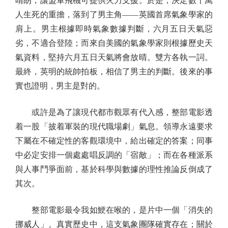
晴朗，讓盟軍飛機可提供火力支援。於是，決定數十萬
人生死的重擔，落到了男主角——英國首席氣象學家的
肩上。男主根據即時氣象數據判斷，六月五日天氣惡
劣，不適合登陸；而來自美國的氣象學家則根據歷史天
氣資料，堅持六月五日天氣將會放晴。雙方各執一詞。
最終，英明的統帥拍板，相信了男主的判斷。後來的事
實也證明，男主是對的。
或許是為了讓現代都市觀眾有代入感，整部電影透
着一股「披着軍裝的現代職場劇」氣息。領導永遠要求
下屬在不確定性的客觀環境中，給出確定的答案；同事
中必定安排一個處處唱反調的「宿敵」；而在各種派系
與人事鬥爭面前，基於科學與數據的理性推論反倒成了
其次。
整部電影最令我如鯁在喉的，是片中一個「消失的
挪威人」。真實歷史中，這支氣象團隊確實存在；關於