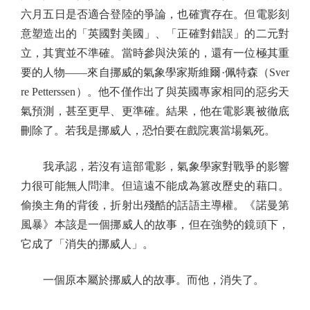
六月五日是否適合登陸的爭論，也確實存在。但電影刻
意塑造出的「英國對美國」、「正確對錯誤」的二元對
立，其實並不準確。當時參與決策的，還有一位極其重
要的人物——來自挪威的氣象學家斯維爾·佩特森（Sver
re Petterssen）。他不僅作出了與英國專家相同的惡劣天
氣預測，甚至更早、更準確。結果，他在電影裏被徹底
刪除了。若我是挪威人，恐怕要在戲院裏當場氣死。
我承認，若沒有這部電影，氣象學家對戰爭的影響
力很可能無人問津。但這遠不能成為篡改歷史的藉口。
偷換主角的背後，折射出殘酷的話語主導權。《諾曼第
風暴》本該是一個挪威人的故事，但在強勢的鏡頭下，
它成了「消失的挪威人」。
一個原本屬於挪威人的故事。而他，消失了。