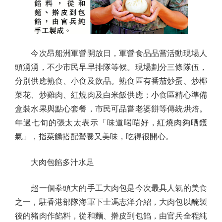
今次昂船洲軍營開放日，軍營食品品嘗活動現場人
頭湧湧，不少市民早早排隊等候。現場劃分三條隊伍，
分別供應熟食、小食及飲品。熟食區有番茄炒蛋、炒椰
菜花、炒雞肉、紅燒肉及白米飯供應；小食區精心準備
盒裝水果與點心套餐，市民可品嘗老婆餅等傳統烘焙。
年過七旬的張太太表示「味道啱啱好，紅燒肉夠晒鑊
氣」，指菜餚搭配營養又美味，吃得很開心。
大肉包餡多汁水足
超一個拳頭大的手工大肉包是今次最具人氣的美食
之一，駐香港部隊海軍下士馮志洋介紹，大肉包以醃製
後的豬肉作餡料，從和麵、擀皮到包餡，由官兵全程純