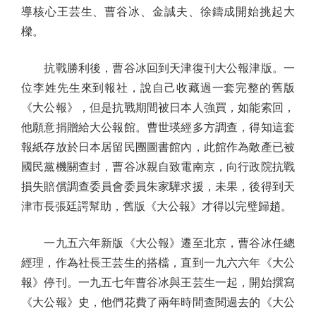
導核心王芸生、曹谷冰、金誠夫、徐鑄成開始挑起大
樑。
抗戰勝利後，曹谷冰回到天津復刊大公報津版。一
位李姓先生來到報社，說自己收藏過一套完整的舊版
《大公報》，但是抗戰期間被日本人強買，如能索回，
他願意捐贈給大公報館。曹世瑛經多方調查，得知這套
報紙存放於日本居留民團圖書館內，此館作為敵產已被
國民黨機關查封，曹谷冰親自致電南京，向行政院抗戰
損失賠償調查委員會委員朱家驊求援，未果，後得到天
津市長張廷諤幫助，舊版《大公報》才得以完璧歸趙。
一九五六年新版《大公報》遷至北京，曹谷冰任總
經理，作為社長王芸生的搭檔，直到一九六六年《大公
報》停刊。一九五七年曹谷冰與王芸生一起，開始撰寫
《大公報》史，他們花費了兩年時間查閱過去的《大公