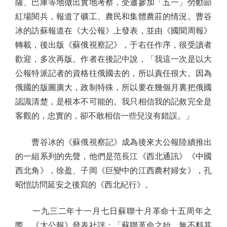
薩、巴庫等地做出實地考察，受邀參加「五一」勞動節
紅場閱兵，報道了礦工、農民和集體農莊的情況。曹谷
冰的訪蘇報道在《大公報》上發表，並由《國聞周報》
轉載，後出版《蘇俄視察記》，于右任作序，很受讀者
歡迎，多次再版。作者在後記中說，「我這一次是以大
公報特派記者的資格往俄國去的，所以責任很大。因為
俄國的版圖廣大，政制特殊，所以要在幾個月裏把俄國
認識清楚，是根本不可能的。我只相信我的記敘完全是
客觀的，忠實的，卻不敢相信一些兒沒有錯誤。」
曹谷冰的《蘇俄視察記》成為後來大公報陸續推出
的一組系列的先聲，他們是范長江《西北通訊》《中國
西北角》，徐盈、子岡《巨變中的江西農村婦女》，孔
昭愷訪問延安之後寫的《西北紀行》。
一九三二年十一月七日蘇聯十月革命十五周年之
際，《大公報》發表社評：「蘇聯革命之始，無不料其