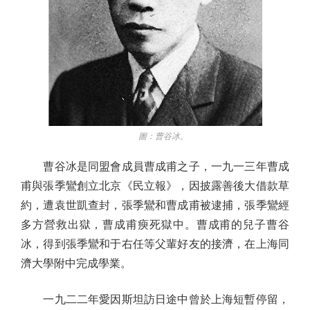
圖：曹谷冰。
曹谷冰是同盟會成員曹成甫之子，一九一三年曹成
甫與張季鸞創立北京《民立報》，因披露善後大借款草
約，遭袁世凱查封，張季鸞和曹成甫被逮捕，張季鸞經
多方營救出獄，曹成甫瘐死獄中。曹成甫的兒子曹谷
冰，得到張季鸞和于右任等父輩好友的接濟，在上海同
濟大學附中完成學業。
一九二二年愛因斯坦訪日途中曾於上海短暫停留，