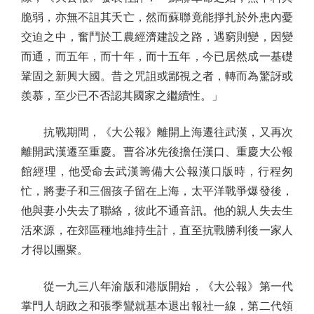
脆弱，亦無不詛其夭亡，然而蘇聯竟能掙扎於外患內憂
交迫之中，奮鬥於工農經濟建設之路，遇窮則變，因變
而通，而五年，而十年，而十五年，今已居然成一基礎
鞏固之新興大國。昔之咒詛或鄙視之者，轉而為驚訝或
羨慕，至少已不否認其國家之繼續性。」
抗戰期間，《大公報》離開上海遷往武漢，又再次
離開武漢遷至重慶。曹谷冰先後擔任漢口、重慶大公報
館經理，他受命去武漢籌備大公報漢口版時，行程匆
忙，將妻子和三個孩子留在上海，太平洋戰爭爆發後，
他與妻小失去了聯絡，彼此不通音訊。他的親人失去生
活來源，在郊區種地維持生計，直至抗戰勝利後一家人
才得以團聚。
從一九三八年渝版和港版開始，《大公報》第一代
掌門人胡政之和張季鸞就基本退出報社一線，第二代領