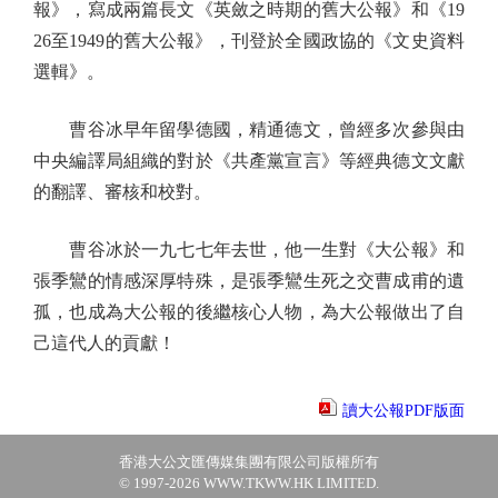
報》，寫成兩篇長文《英斂之時期的舊大公報》和《19
26至1949的舊大公報》，刊登於全國政協的《文史資料
選輯》。
曹谷冰早年留學德國，精通德文，曾經多次參與由
中央編譯局組織的對於《共產黨宣言》等經典德文文獻
的翻譯、審核和校對。
曹谷冰於一九七七年去世，他一生對《大公報》和
張季鸞的情感深厚特殊，是張季鸞生死之交曹成甫的遺
孤，也成為大公報的後繼核心人物，為大公報做出了自
己這代人的貢獻！
讀大公報PDF版面
香港大公文匯傳媒集團有限公司版權所有
© 1997-2026 WWW.TKWW.HK LIMITED.