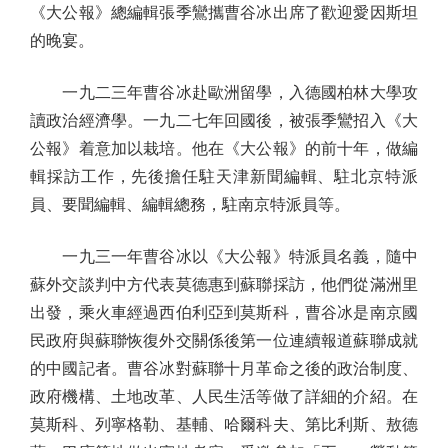
《大公報》總編輯張季鸞攜曹谷冰出席了歡迎愛因斯坦
的晚宴。
一九二三年曹谷冰赴歐洲留學，入德國柏林大學攻
讀政治經濟學。一九二七年回國後，被張季鸞招入《大
公報》着意加以栽培。他在《大公報》的前十年，做編
輯採訪工作，先後擔任駐天津新聞編輯、駐北京特派
員、要聞編輯、編輯總務，駐南京特派員等。
一九三一年曹谷冰以《大公報》特派員名義，隨中
蘇外交談判中方代表莫德惠到蘇聯採訪，他們從滿洲里
出發，乘火車經過西伯利亞到莫斯科，曹谷冰是南京國
民政府與蘇聯恢復外交關係後第一位連續報道蘇聯成就
的中國記者。曹谷冰對蘇聯十月革命之後的政治制度、
政府機構、土地改革、人民生活等做了詳細的介紹。在
莫斯科、列寧格勒、基輔、哈爾科夫、第比利斯、敖德