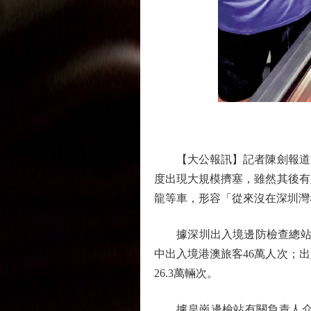
【大公報訊】記者陳劍報道：
度出現大規模擠塞，雖然其後有
龍等車，形容「從來沒在深圳灣
據深圳出入境邊防檢查總站統計
中出入境港澳旅客46萬人次；出
26.3萬輛次。
據皇崗邊檢站有關負責人介紹