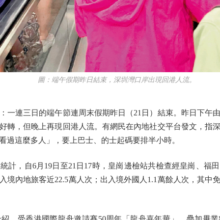
圖：端午假期昨日結束，深圳灣口岸出現回港人流。
一連三日的端午節連周末假期昨日（21日）結束。昨日下午由
好轉，但晚上再現回港人流。有網民在內地社交平台發文，指
看過這麼多人」，要上巴士、的士起碼要排半小時。
，自6月19日至21日17時，皇崗邊檢站共檢查經皇崗、福田
入境內地旅客近22.5萬人次；出入境外國人1.1萬餘人次，其中免
，受香港國際龍舟邀請賽50周年「龍舟嘉年華」，疊加畢業