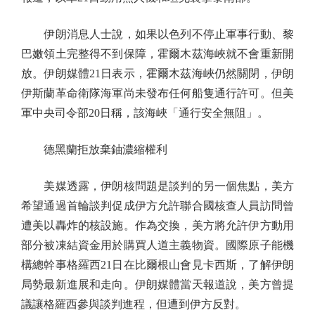
伊朗消息人士說，如果以色列不停止軍事行動、黎
巴嫩領土完整得不到保障，霍爾木茲海峽就不會重新開
放。伊朗媒體21日表示，霍爾木茲海峽仍然關閉，伊朗
伊斯蘭革命衛隊海軍尚未發布任何船隻通行許可。但美
軍中央司令部20日稱，該海峽「通行安全無阻」。
德黑蘭拒放棄鈾濃縮權利
美媒透露，伊朗核問題是談判的另一個焦點，美方
希望通過首輪談判促成伊方允許聯合國核查人員訪問曾
遭美以轟炸的核設施。作為交換，美方將允許伊方動用
部分被凍結資金用於購買人道主義物資。國際原子能機
構總幹事格羅西21日在比爾根山會見卡西斯，了解伊朗
局勢最新進展和走向。伊朗媒體當天報道說，美方曾提
議讓格羅西參與談判進程，但遭到伊方反對。