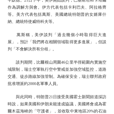
罕默德。21日下午，美伊開始談判，巴基斯坦和卡塔爾
作為調解方與會。伊方代表包括卡利巴夫、阿拉格齊
等。美方代表包括萬斯、美國總統特朗普的女婿庫什
納、總統特使威特科夫等。
萬斯稱，美伊談判「過去幾個小時取得巨大進
展」，預計「我們將在相關領域取得更多進展」，但談
判「不會解決所有分歧」。
談判期間，比爾根山周圍46公里半徑範圍內實施空
域限制，瑞士空軍執行空中警戒並加強空域監控，道路
交通、徒步路線加強管制。為確保安全，瑞士聯邦政府
批准增派約2000名軍事人員。
與此同時，特朗普21日接受美國霍士新聞頻道採訪
時說，如果美國和伊朗未能達成協議，美國將會成為霍
爾木茲海峽的「守護者」，並收取中東地區20%的石油