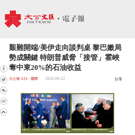
艱難開端/美伊走向談判桌 黎巴嫩局
勢成關鍵 特朗普威脅「接管」霍峽
奪中東20%的石油收益
2026-06-22
大公報 A24：國際
分享