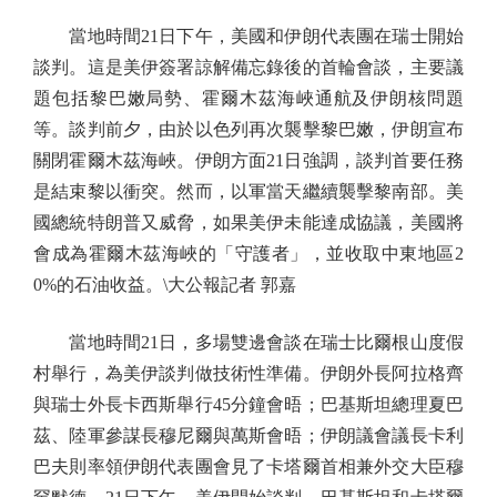
當地時間21日下午，美國和伊朗代表團在瑞士開始
談判。這是美伊簽署諒解備忘錄後的首輪會談，主要議
題包括黎巴嫩局勢、霍爾木茲海峽通航及伊朗核問題
等。談判前夕，由於以色列再次襲擊黎巴嫩，伊朗宣布
關閉霍爾木茲海峽。伊朗方面21日強調，談判首要任務
是結束黎以衝突。然而，以軍當天繼續襲擊黎南部。美
國總統特朗普又威脅，如果美伊未能達成協議，美國將
會成為霍爾木茲海峽的「守護者」，並收取中東地區2
0%的石油收益。\大公報記者 郭嘉
當地時間21日，多場雙邊會談在瑞士比爾根山度假
村舉行，為美伊談判做技術性準備。伊朗外長阿拉格齊
與瑞士外長卡西斯舉行45分鐘會晤；巴基斯坦總理夏巴
茲、陸軍參謀長穆尼爾與萬斯會晤；伊朗議會議長卡利
巴夫則率領伊朗代表團會見了卡塔爾首相兼外交大臣穆