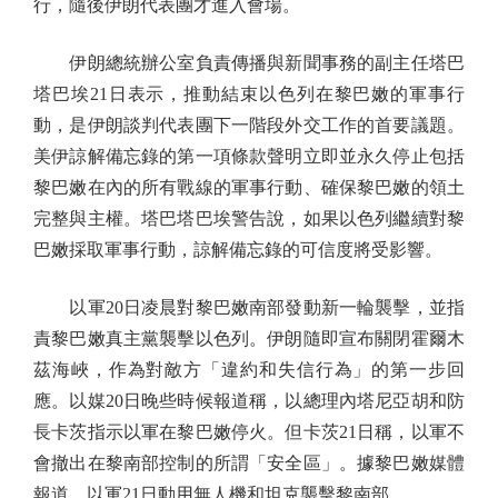
行，隨後伊朗代表團才進入會場。
伊朗總統辦公室負責傳播與新聞事務的副主任塔巴
塔巴埃21日表示，推動結束以色列在黎巴嫩的軍事行
動，是伊朗談判代表團下一階段外交工作的首要議題。
美伊諒解備忘錄的第一項條款聲明立即並永久停止包括
黎巴嫩在內的所有戰線的軍事行動、確保黎巴嫩的領土
完整與主權。塔巴塔巴埃警告說，如果以色列繼續對黎
巴嫩採取軍事行動，諒解備忘錄的可信度將受影響。
以軍20日凌晨對黎巴嫩南部發動新一輪襲擊，並指
責黎巴嫩真主黨襲擊以色列。伊朗隨即宣布關閉霍爾木
茲海峽，作為對敵方「違約和失信行為」的第一步回
應。以媒20日晚些時候報道稱，以總理內塔尼亞胡和防
長卡茨指示以軍在黎巴嫩停火。但卡茨21日稱，以軍不
會撤出在黎南部控制的所謂「安全區」。據黎巴嫩媒體
報道，以軍21日動用無人機和坦克襲擊黎南部。