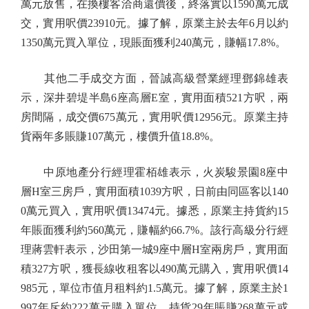
萬元放售，在換樓客洽商還價後，終落實以1590萬元成
交，實用呎價23910元。據了解，原業主於去年6月以約
1350萬元買入單位，現賬面獲利240萬元，賺幅17.8%。
其他二手成交方面，晉誠高級營業經理鄧錦雄表
示，深井碧堤半島6座高層E室，實用面積521方呎，兩
房間隔，成交價675萬元，實用呎價12956元。原業主持
貨兩年多賬賺107萬元，樓價升值18.8%。
中原地產分行經理霍栢雄表示，火炭駿景園8座中
層H室三房戶，實用面積1039方呎，日前由同區客以140
0萬元買入，實用呎價13474元。據悉，原業主持貨約15
年賬面獲利約560萬元，賺幅約66.7%。該行高級分行經
理蔣雲軒表示，沙田第一城9座中層H室兩房戶，實用面
積327方呎，獲長線收租客以490萬元購入，實用呎價14
985元，單位市值月租料約1.5萬元。據了解，原業主於1
997年斥約222萬元購入單位，持貨29年賬賺268萬元或