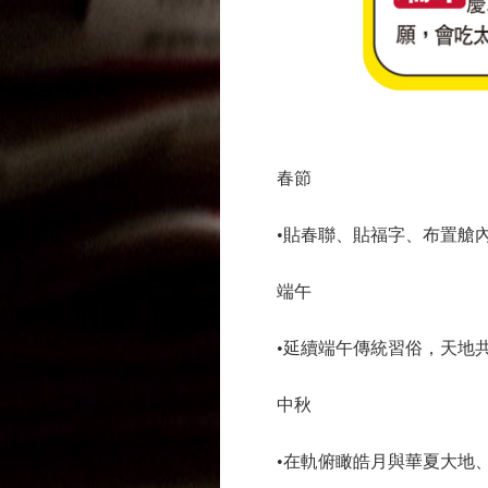
春節
•貼春聯、貼福字、布置艙內
端午
•延續端午傳統習俗，天地共
中秋
•在軌俯瞰皓月與華夏大地、