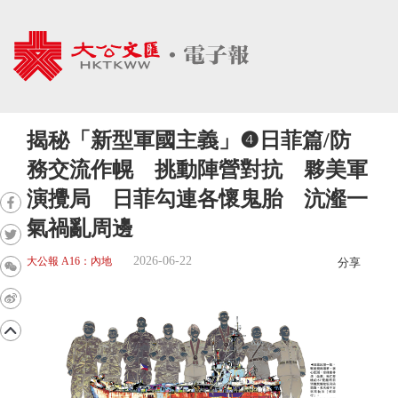
揭秘「新型軍國主義」❹日菲篇/防
務交流作幌 挑動陣營對抗 夥美軍
演攪局 日菲勾連各懷鬼胎 沆瀣一
氣禍亂周邊
2026-06-22
大公報 A16：內地
分享