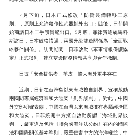
4月下旬，日本正式修改「防衛裝備轉移三原
則」，原則上允許殺傷性武器對外出口；隨後，日菲開
始商議日本二手護衛艦出口。5月底，菲律賓總統馬科
斯訪日，日本破格禮遇，兩國升級雙邊關係為「全面戰
略夥伴關係」。訪問期間，日菲啟動《軍事情報保護協
定》正式談判，建立雙邊防務情報共享與合作機制。
日披「安全提供者」羊皮 擴大海外軍事存在
近期，日菲在台灣島以東海域擅自劃界，宣稱啟動
兩國間專屬經濟區和大陸架「劃界談判」。對此，中國
外交部明確表態，中國在台灣以東海域擁有專屬經濟區
和大陸架，日菲繞開中方擅自啟動所謂「海域劃界談
判」，嚴重違反包括《聯合國海洋法公約》在內的國際
法和國際關係基本準則，嚴重侵害中方的海洋權益，中