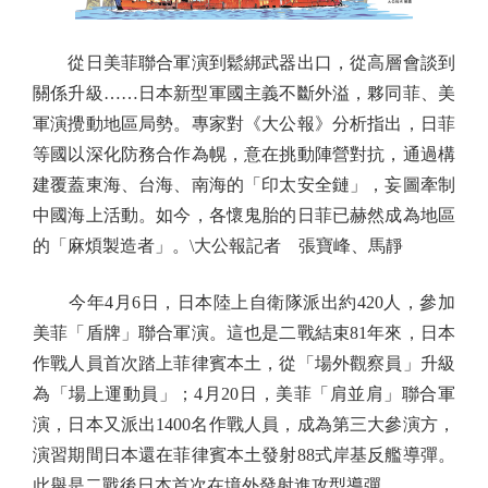
從日美菲聯合軍演到鬆綁武器出口，從高層會談到
關係升級……日本新型軍國主義不斷外溢，夥同菲、美
軍演攪動地區局勢。專家對《大公報》分析指出，日菲
等國以深化防務合作為幌，意在挑動陣營對抗，通過構
建覆蓋東海、台海、南海的「印太安全鏈」，妄圖牽制
中國海上活動。如今，各懷鬼胎的日菲已赫然成為地區
的「麻煩製造者」。\大公報記者 張寶峰、馬靜
今年4月6日，日本陸上自衛隊派出約420人，參加
美菲「盾牌」聯合軍演。這也是二戰結束81年來，日本
作戰人員首次踏上菲律賓本土，從「場外觀察員」升級
為「場上運動員」；4月20日，美菲「肩並肩」聯合軍
演，日本又派出1400名作戰人員，成為第三大參演方，
演習期間日本還在菲律賓本土發射88式岸基反艦導彈。
此舉是二戰後日本首次在境外發射進攻型導彈。