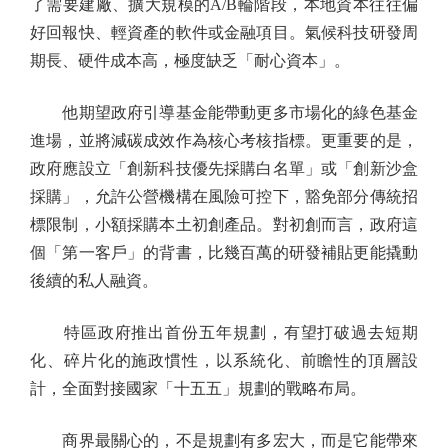
了需要建廠、擴大規模的A/B輪階段，本地資本往往偏
好回報快、輕資產的軟件或金融項目。氣候科技研發周
期長、硬件成本高，極度缺乏「耐心資本」。
他期望政府引導基金能帶動更多市場化的綠色基金
進場，並將減碳成效作為核心考核指標。更重要的是，
政府應設立「創新科技優先採購白名單」或「創新沙盒
採購」，允許公營機構在風險可控下，豁免部分傳統招
標限制，小額採購本土初創產品。對初創而言，政府這
個「第一客戶」的背書，比幾百萬的研發補貼更能撬動
後續的私人融資。
特區政府推出首份五年規劃，有望打破過去短期
化、碎片化的施政慣性，以系統化、前瞻性的頂層設
計，全面對接國家「十五五」規劃的戰略布局。
商界最關心的，不是規劃有多宏大，而是它能帶來