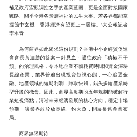
補足政府宏觀調控之手的產業藍圖，更是全面對接國家
戰略、關乎全港各階層福祉的民生大事。若各界都能掌
握箇中玄機，香港經濟有望更上一層樓。\大公報記者
李永青
為何商界如此渴求這份規劃？香港中小企經貿促進
會會長黃達勝的答案一針見血：過往政府「積極不干
預」的治理風格，令本地企業不願耗費時間和資金深耕
長線產業，業界普遍出現投資短視心態，一心追逐金
融、地產領域的短期利潤，賺取快錢，錯失多輪產業轉
型升級的機會。因此，商界高度期盼五年規劃能破解行
業短視痛點，清晰未來經濟發展的核心方向，穩定市場
預期，讓業界敢於放長線、釣大魚，開展長遠產業布
局。
商界無限期待