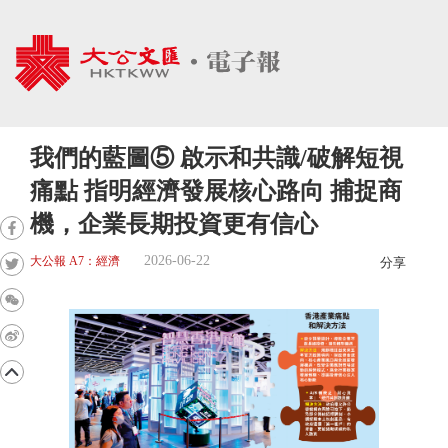
我們的藍圖⑤ 啟示和共識/破解短視
痛點 指明經濟發展核心路向 捕捉商
機，企業長期投資更有信心
2026-06-22
大公報 A7：經濟
分享