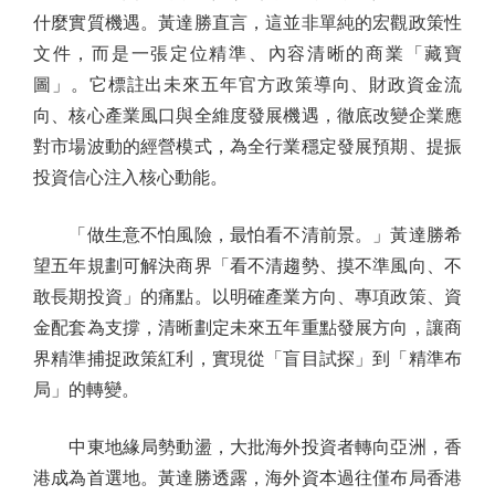
什麼實質機遇。黃達勝直言，這並非單純的宏觀政策性
文件，而是一張定位精準、內容清晰的商業「藏寶
圖」。它標註出未來五年官方政策導向、財政資金流
向、核心產業風口與全維度發展機遇，徹底改變企業應
對市場波動的經營模式，為全行業穩定發展預期、提振
投資信心注入核心動能。
「做生意不怕風險，最怕看不清前景。」黃達勝希
望五年規劃可解決商界「看不清趨勢、摸不準風向、不
敢長期投資」的痛點。以明確產業方向、專項政策、資
金配套為支撐，清晰劃定未來五年重點發展方向，讓商
界精準捕捉政策紅利，實現從「盲目試探」到「精準布
局」的轉變。
中東地緣局勢動盪，大批海外投資者轉向亞洲，香
港成為首選地。黃達勝透露，海外資本過往僅布局香港