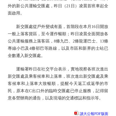
外的新公共運輸交匯處，昨日（21日）凌晨首班車起全
面啟用。
新交匯處從戶外變成有蓋，首階段在本月16日開放
一般上落客貨區，至今運作暢順；昨日凌晨全面開放各
公共運輸服務上落客區，8條九巴、2條龍運巴士、13條
專線小巴及4條邨巴等路線，以及市區和新界的士站已
全數遷入新交匯處。
運輸署昨日在社交平台表示，實地視察各班次進出
新交匯處及乘客候車和上落車，班次進出新交匯處及乘
客候車和上落車大致暢順，提醒今天返工或返學的市
民，原本在C出口外的臨時交匯處已停止服務，記得留
意各營辦商的通告，以及現場的交通標誌和指示等。
讀大公報PDF版面