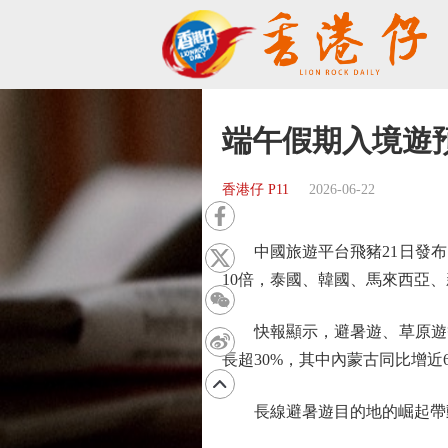
端午假期入境遊預
香港仔 P11
2026-06-22
中國旅遊平台飛豬21日發布的
10倍，泰國、韓國、馬來西亞
快報顯示，避暑遊、草原遊等
長超30%，其中內蒙古同比增近6
長線避暑遊目的地的崛起帶動包