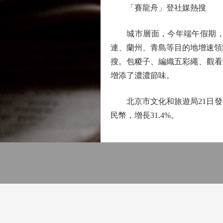
「賽龍舟」登社媒熱搜
城市層面，今年端午假期，上
連、蘭州、青島等目的地增速領
搜。包糉子、編織五彩繩、觀看
增添了濃濃節味。
北京市文化和旅遊局21日發布數
民幣，增長31.4%。