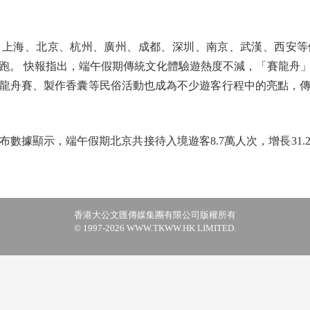
海、北京、杭州、廣州、成都、深圳、南京、武漢、西安等
跑。 快報指出，端午假期傳統文化體驗遊熱度不減，「賽龍舟
龍舟賽、製作香囊等民俗活動也成為不少遊客行程中的亮點，
據顯示，端午假期北京共接待入境遊客8.7萬人次，增長31.2
香港大公文匯傳媒集團有限公司版權所有
© 1997-2026 WWW.TKWW.HK LIMITED.