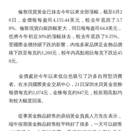
倫敦現貨黃金已抹去今年以來全部漲幅，截至6月2
0日，金價報每盎司4,155.44美元，較去年底跌了3.7
8%。倫敦現貨白銀跌幅更大，同日報每盎司64.8美元，
也將今年初近30%的漲幅抹去，較去年底跌了9.35%。
受國際金價持續下跌的影響，內地多家品牌足金飾品價
格下跌至每克約1,260元，較年內高點相比每克下跌近45
0元。
金價處於今年以來低位也吸引了許多自用型消費
者。在水貝國際黃金交易中心，21日深圳水貝黃金首飾
報價每克約1,074元，金條每克約947元，較前期高點均
有較大幅度回落。
從事黃金飾品銷售的鼎禎黃金負責人方先生表示，
端午假期黃金飾品銷售較平時好了很多，一天可以銷售