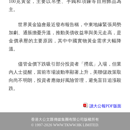
100克黃金，主要以吊墜、手鐲和項鍊等自用飾品為
主。
世界黃金協會最近發布報告稱，中東地緣緊張局勢
加劇、通脹擔憂升溫，推動美債收益率與美元走高，是
金價承壓的主要原因，其中中國實物黃金需求大幅降
溫。
儘管金價下跌吸引部分投資者「撈底」入場，但業
內人士提醒，當前市場波動率顯著上升，美聯儲政策取
向尚不明朗，投資者應做好風險管理，避免盲目追漲殺
跌。
讀大公報PDF版面
香港大公文匯傳媒集團有限公司版權所有
© 1997-2026 WWW.TKWW.HK LIMITED.