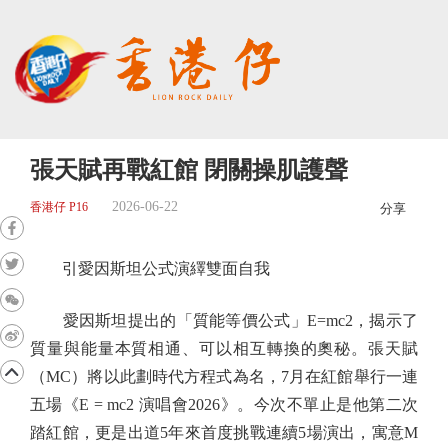
張天賦再戰紅館 閉關操肌護聲
2026-06-22
香港仔 P16
分享
引愛因斯坦公式演繹雙面自我
愛因斯坦提出的「質能等價公式」E=mc2，揭示了
質量與能量本質相通、可以相互轉換的奧秘。張天賦
（MC）將以此劃時代方程式為名，7月在紅館舉行一連
五場《E = mc2 演唱會2026》。今次不單止是他第二次
踏紅館，更是出道5年來首度挑戰連續5場演出，寓意M