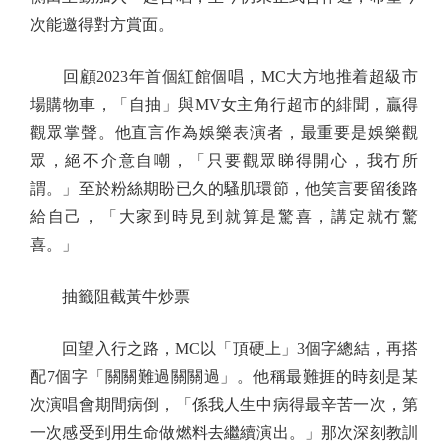
次能邀得對方賞面。
回顧2023年首個紅館個唱，MC大方地推着超級市
場購物車，「自抽」與MV女主角行超市的緋聞，贏得
觀眾掌聲。他直言作為娛樂表演者，最重要是娛樂觀
眾，絕不介意自嘲，「只要觀眾睇得開心，我冇所
謂。」至於粉絲期盼已久的騷肌環節，他笑言要留後路
給自己，「大家到時見到就算是驚喜，講定就冇驚
喜。」
抽籤阻截黃牛炒票
回望入行之路，MC以「頂硬上」3個字總結，再搭
配7個字「關關難過關關過」。他稱最難捱的時刻是某
次演唱會期間病倒，「係我人生中病得最辛苦一次，第
一次感受到用生命做燃料去繼續演出。」那次深刻教訓