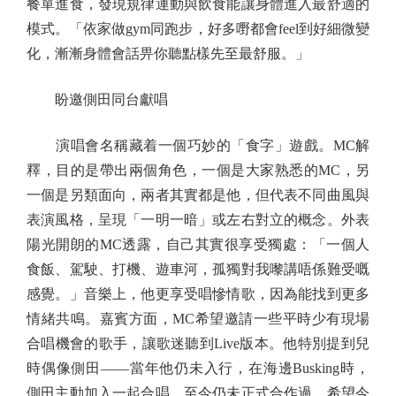
餐單進食，發現規律運動與飲食能讓身體進入最舒適的
模式。「依家做gym同跑步，好多嘢都會feel到好細微變
化，漸漸身體會話畀你聽點樣先至最舒服。」
盼邀側田同台獻唱
演唱會名稱藏着一個巧妙的「食字」遊戲。MC解
釋，目的是帶出兩個角色，一個是大家熟悉的MC，另
一個是另類面向，兩者其實都是他，但代表不同曲風與
表演風格，呈現「一明一暗」或左右對立的概念。外表
陽光開朗的MC透露，自己其實很享受獨處：「一個人
食飯、駕駛、打機、遊車河，孤獨對我嚟講唔係難受嘅
感覺。」音樂上，他更享受唱慘情歌，因為能找到更多
情緒共鳴。嘉賓方面，MC希望邀請一些平時少有現場
合唱機會的歌手，讓歌迷聽到Live版本。他特別提到兒
時偶像側田——當年他仍未入行，在海邊Busking時，
側田主動加入一起合唱，至今仍未正式合作過，希望今