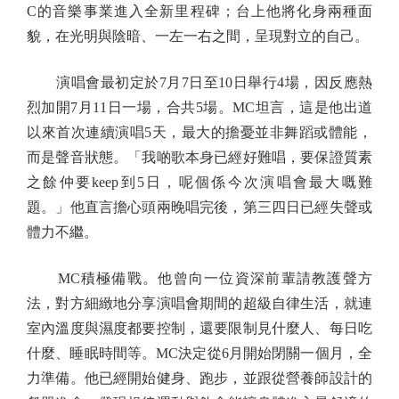
C的音樂事業進入全新里程碑；台上他將化身兩種面
貌，在光明與陰暗、一左一右之間，呈現對立的自己。
演唱會最初定於7月7日至10日舉行4場，因反應熱
烈加開7月11日一場，合共5場。MC坦言，這是他出道
以來首次連續演唱5天，最大的擔憂並非舞蹈或體能，
而是聲音狀態。「我啲歌本身已經好難唱，要保證質素
之餘仲要keep到5日，呢個係今次演唱會最大嘅難
題。」他直言擔心頭兩晚唱完後，第三四日已經失聲或
體力不繼。
MC積極備戰。他曾向一位資深前輩請教護聲方
法，對方細緻地分享演唱會期間的超級自律生活，就連
室內溫度與濕度都要控制，還要限制見什麼人、每日吃
什麼、睡眠時間等。MC決定從6月開始閉關一個月，全
力準備。他已經開始健身、跑步，並跟從營養師設計的