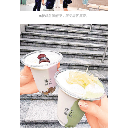
■酸奶益腸暢便，深受港客喜愛。