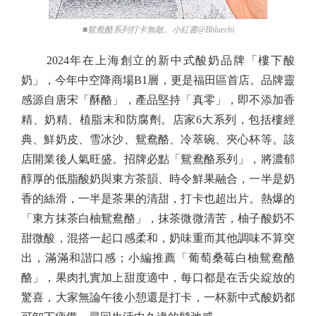
■鴛鴦酪系列打卡無敵。小紅書@Bbluechi
2024年在上海創立的新中式酸奶品牌「樓下酸
奶」，今年中空降商場B1層，更是福田區首店。品牌靈
感源自唐宋「酥酪」，產品堅持「真零」，即不添加香
精、奶精、植脂末和防腐劑。店家6大系列，包括樓經
典、鮮奶皮、雪冰沙、鴛鴦酪、冷萃碗、夾心杯等。該
店開業後人氣旺盛。招牌必點「鴛鴦酪系列」，將濃郁
醇厚的低脂酸奶與東方茶韻、時令鮮果融合，一半是奶
香的絲滑，一半是茶果的清甜，打卡也超出片。熱爆的
「東方抹茶白柚鴛鴦酪」，抹茶微微清苦，柚子酸奶不
甜微酸，混搭一起口感柔和，奶味重而其他調味不算突
出，滿滿和諧口感；小編推薦「葡萄桑莓白柚鴛鴦酪
酪」，果肉扎實加上甜度適中，每口都是在舌尖綻放的
驚喜，大家無論午後小憩還是打卡，一杯新中式酸奶都