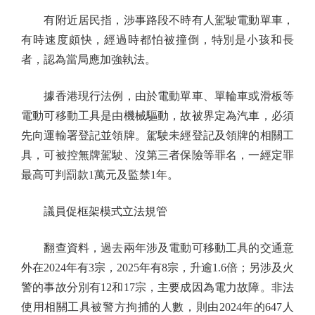
有附近居民指，涉事路段不時有人駕駛電動單車，
有時速度頗快，經過時都怕被撞倒，特別是小孩和長
者，認為當局應加強執法。
據香港現行法例，由於電動單車、單輪車或滑板等
電動可移動工具是由機械驅動，故被界定為汽車，必須
先向運輸署登記並領牌。駕駛未經登記及領牌的相關工
具，可被控無牌駕駛、沒第三者保險等罪名，一經定罪
最高可判罰款1萬元及監禁1年。
議員促框架模式立法規管
翻查資料，過去兩年涉及電動可移動工具的交通意
外在2024年有3宗，2025年有8宗，升逾1.6倍；另涉及火
警的事故分別有12和17宗，主要成因為電力故障。非法
使用相關工具被警方拘捕的人數，則由2024年的647人