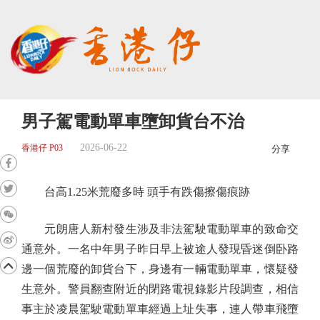
男子駕電動單車墮卸貨台不治
2026-06-22
香港仔 P03
分享
台高1.25米荒廢多時 頭手有跌傷擦傷痕跡
元朗唐人新村發生涉及非法駕駛電動單車的致命交
通意外。一名中年男子昨日早上被途人發現昏迷倒卧路
邊一個荒廢的卸貨台下，身邊有一輛電動單車，懷疑發
生意外。警員翻查附近的閉路電視錄影片段調查，相信
事主於凌晨駕駛電動單車經過上址失事，連人帶車飛墮