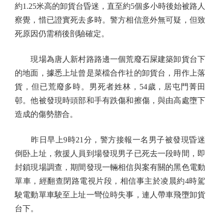
約1.25米高的卸貨台昏迷，直至約5個多小時後始被路人
察覺，惜已證實死去多時。警方相信意外無可疑，但致
死原因仍需稍後剖驗確定。
現場為唐人新村路路邊一個荒廢石屎建築卸貨台下
的地面，據悉上址曾是菜檔合作社的卸貨台，用作上落
貨，但已荒廢多時。男死者姓林，54歲，居屯門菁田
邨。他被發現時頭部和手有跌傷和擦傷，與由高處墮下
造成的傷勢脗合。
昨日早上9時21分，警方接報一名男子被發現昏迷
倒卧上址，救援人員到場發現男子已死去一段時間，即
封鎖現場調查，期間發現一輛相信與案有關的黑色電動
單車，經翻查閉路電視片段，相信事主於凌晨約4時駕
駛電動單車駛至上址一彎位時失事，連人帶車飛墮卸貨
台下。