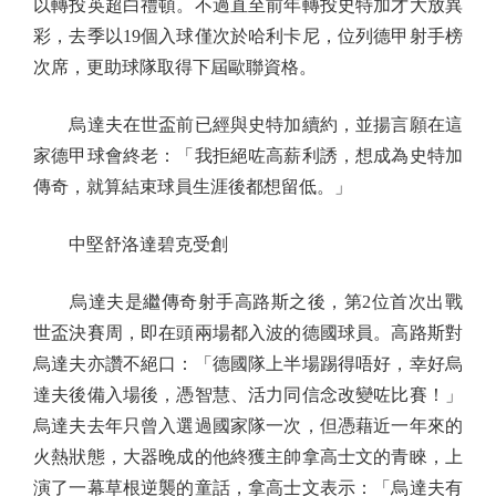
以轉投英超白禮頓。不過直至前年轉投史特加才大放異
彩，去季以19個入球僅次於哈利卡尼，位列德甲射手榜
次席，更助球隊取得下屆歐聯資格。
烏達夫在世盃前已經與史特加續約，並揚言願在這
家德甲球會終老：「我拒絕咗高薪利誘，想成為史特加
傳奇，就算結束球員生涯後都想留低。」
中堅舒洛達碧克受創
烏達夫是繼傳奇射手高路斯之後，第2位首次出戰
世盃決賽周，即在頭兩場都入波的德國球員。高路斯對
烏達夫亦讚不絕口：「德國隊上半場踢得唔好，幸好烏
達夫後備入場後，憑智慧、活力同信念改變咗比賽！」
烏達夫去年只曾入選過國家隊一次，但憑藉近一年來的
火熱狀態，大器晚成的他終獲主帥拿高士文的青睞，上
演了一幕草根逆襲的童話，拿高士文表示：「烏達夫有