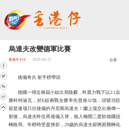
烏達夫改變德軍比賽
2026-06-22
香港仔 P14
分享
後備奇兵 射手榜帶頭
德國一掃近兩屆小組出局陰霾，昨晨力戰下以2:1反
勝科特迪瓦，於E組兩戰全勝率先晉身32強，頭號功臣
卻是連場只任後備的丹尼斯烏達夫！繼上場交出兩傳一
射後，烏達夫昨仗再後備入替，個人梅開二度助德國扭
轉敗局。年輕時受盡挫折，29歲的烏達夫卻將困難轉化