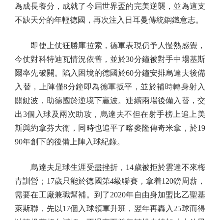
為成長養分，成就了今屆世界盃的完美逆襲，並為這支
不缺天分的年輕德國，再次注入日耳曼傳統鋼鐵意志。
即使上仗狂勝庫拉索，德軍表現仍予人慢熱感覺，
今仗對科特迪瓦情況依舊，並於30分鐘被對手中場基斯
爾率先破關。陷入困境的德國於60分鐘安排烏達夫後備
入替，上陣僅8分鐘即為德軍扳平，並於補時轉身射入
關鍵波，助德國於逆境下贏波。連續兩場後備入替，交
出3個入球及兩次助攻，烏達夫不但在射手榜上追上美
斯與約拿芬大衛，同時也追平了喀麥隆傳奇米拿，於19
90年創下的後備上陣入球紀錄。
烏達夫足球生涯受盡挫折，14歲被拒於雲達不來梅
青訓營；17歲只能於德國第4級聯賽，拿着120鎊周薪，
需要在工廠兼職幫補。到了2020年自由身加盟比乙聖基
萊斯聯，先以17個入球領軍升班，翌年再轟入25球而得