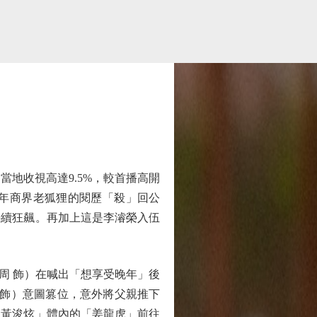
地收視高達9.5%，較首播高開
0年商界老狐狸的閱歷「殺」回公
持續狂飆。再加上這是李濬榮入伍
 飾）在喊出「想享受晚年」後
 飾）意圖篡位，意外將父親推下
「黃浚炫」體內的「姜龍虎」前往