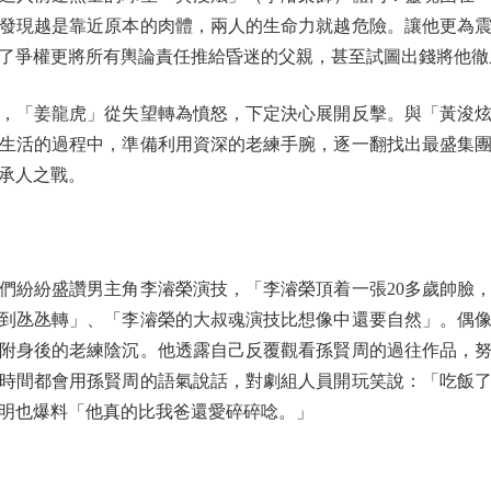
發現越是靠近原本的肉體，兩人的生命力就越危險。讓他更為
了爭權更將所有輿論責任推給昏迷的父親，甚至試圖出錢將他徹
「姜龍虎」從失望轉為憤怒，下定決心展開反擊。與「黃浚炫
生活的過程中，準備利用資深的老練手腕，逐一翻找出最盛集
承人之戰。
紛紛盛讚男主角李濬榮演技，「李濬榮頂着一張20多歲帥臉，
到氹氹轉」、「李濬榮的大叔魂演技比想像中還要自然」。偶
附身後的老練陰沉。他透露自己反覆觀看孫賢周的過往作品，
時間都會用孫賢周的語氣說話，對劇組人員開玩笑說：「吃飯
明也爆料「他真的比我爸還愛碎碎唸。」