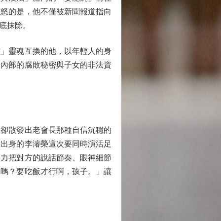
震怒的是，他不僅被新聞報道指向
底抹除。
」靈魂互換的他，以年輕人的身
團內部的腐敗秘密與子女的非法資
卻散發出老會長那種自信沉穩的
像出身的李濬榮這次要同時演活足
努力把對方的說話節奏、眼神細節
了嗎？要吃飯才行啊，孩子。」讓