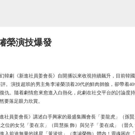
李濬榮演技爆發
劇《新進社員姜會長》自開播以來收視持續飆升，目前韓國當
評。演技超班的男主角李濬榮頂着20代的鮮肉帥臉，卻帶着4
復仇。隨着劇情愈來愈進入白熱化，此劇在社交平台的討論度
然要落足眼力欣賞。
社員姜會長》講述白手興家的最盛集團會長「姜龍虎」（孫賢周
之位的女兒「姜在京」（田慧振 飾）與兒子「姜在成」（晉久
進入前途無量的球星「黃浚炫」（李濬榮飾）體內！靈魂困在