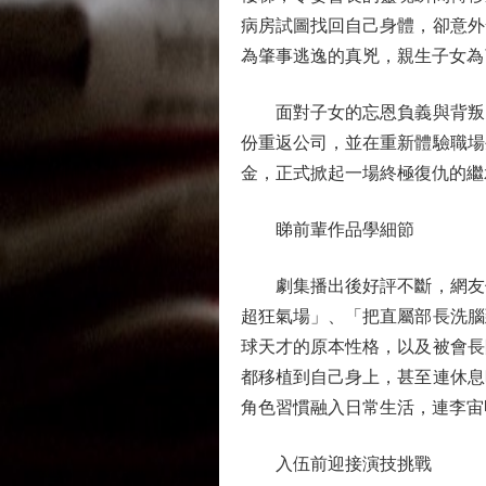
病房試圖找回自己身體，卻意外
為肇事逃逸的真兇，親生子女為
面對子女的忘恩負義與背叛，
份重返公司，並在重新體驗職場
金，正式掀起一場終極復仇的繼
睇前輩作品學細節
劇集播出後好評不斷，網友們
超狂氣場」、「把直屬部長洗腦
球天才的原本性格，以及被會長
都移植到自己身上，甚至連休息
角色習慣融入日常生活，連李宙
入伍前迎接演技挑戰