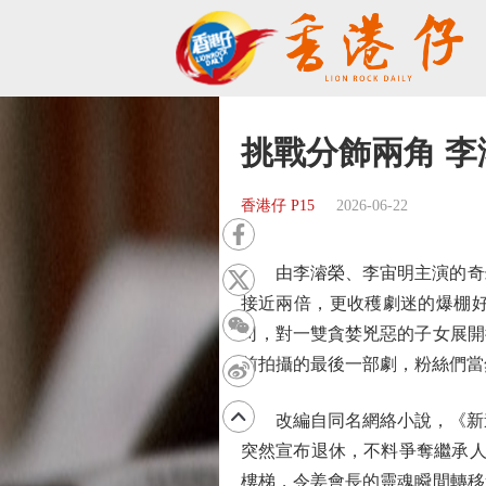
挑戰分飾兩角 
香港仔 P15
2026-06-22
由李濬榮、李宙明主演的奇幻韓
接近兩倍，更收穫劇迷的爆棚好
司，對一雙貪婪兇惡的子女展開
前拍攝的最後一部劇，粉絲們當
改編自同名網絡小說，《新進
突然宣布退休，不料爭奪繼承人
樓梯，令姜會長的靈魂瞬間轉移