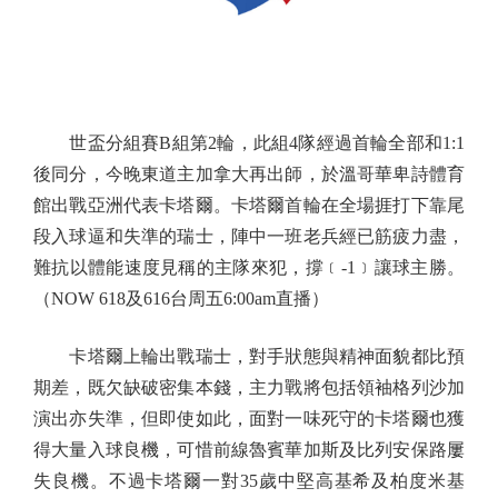
世盃分組賽B組第2輪，此組4隊經過首輪全部和1:1
後同分，今晚東道主加拿大再出師，於溫哥華卑詩體育
館出戰亞洲代表卡塔爾。卡塔爾首輪在全場捱打下靠尾
段入球逼和失準的瑞士，陣中一班老兵經已筋疲力盡，
難抗以體能速度見稱的主隊來犯，撐﹝-1﹞讓球主勝。
（NOW 618及616台周五6:00am直播）
卡塔爾上輪出戰瑞士，對手狀態與精神面貌都比預
期差，既欠缺破密集本錢，主力戰將包括領袖格列沙加
演出亦失準，但即使如此，面對一味死守的卡塔爾也獲
得大量入球良機，可惜前線魯賓華加斯及比列安保路屢
失良機。不過卡塔爾一對35歲中堅高基希及柏度米基