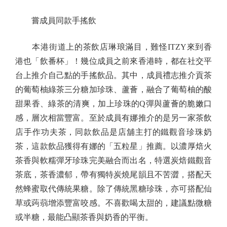
嘗成員同款手搖飲
本港街道上的茶飲店琳琅滿目，難怪ITZY來到香
港也「飲番杯」！幾位成員之前來香港時，都在社交平
台上推介自己點的手搖飲品。其中，成員禮志推介貢茶
的葡萄柚綠茶三分糖加珍珠、蘆薈，融合了葡萄柚的酸
甜果香、綠茶的清爽，加上珍珠的Q彈與蘆薈的脆嫩口
感，層次相當豐富。至於成員有娜推介的是另一家茶飲
店手作功夫茶，同款飲品是店舖主打的鐵觀音珍珠奶
茶，這款飲品獲得有娜的「五粒星」推薦。以濃厚焙火
茶香與軟糯彈牙珍珠完美融合而出名，特選炭焙鐵觀音
茶底，茶香濃郁，帶有獨特炭燒尾韻且不苦澀，搭配天
然蜂蜜取代傳統果糖。除了傳統黑糖珍珠，亦可搭配仙
草或蒟蒻增添豐富咬感。不喜歡喝太甜的，建議點微糖
或半糖，最能凸顯茶香與奶香的平衡。