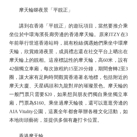
摩天輪睇夜景「平靚正」
講到在香港「平靚正」的遊玩項目，當然要推介乘
坐位於中環海濱長廊旁邊的香港摩天輪。原來ITZY在3
年前舉行世巡香港站時，就有粉絲偶遇她們乘坐中環摩
天輪，欣賞維港夜景，成員禮志還在社交平台上晒出在
摩天輪上的靚相。這座標誌性的摩天輪，高60米，設有
42個獨立車廂，每次旅程約15至20分鐘，期間會轉2至3
圈，讓大家有足夠時間觀賞香港著名地標，包括附近的
摩天大廈、天星碼頭和九龍對岸的璀璨景色。摩天輪的
一般門票只需要$20，如果想與朋友們獨自乘坐獨立車
廂，門票為$160。乘坐過摩天輪後，還可以逛逛旁邊的
AIA Vitality公園，這裏全年都會舉辦各種文化活動，如
本地街頭藝術，並提供多個有趣打卡位置。
香港摩天輪