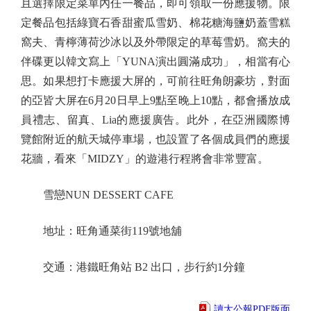
且選擇限定菜單內任一餐品，即可領取一份應援物。限
定餐品包括綠寶石香甜蜜瓜雪奶、棉花糖海鹽奶蓋雪糕
窩夫、青檸薄荷沙冰以及外帶限定的草莓雪奶。窩夫的
伴碟更以韓文寫上「YUNA演出圓滿成功」，相當有心
思。如果想打卡應援大屏的，可前往旺角朗豪坊，對面
的亞皆大屏在6月20日早上9點至晚上10點，都會播放成
員禮志、留真、Lia的應援廣告。此外，在亞洲國際博
覽館附近的航天城停車場，也設置了各個成員們的應援
花牆，看來「MIDZY」的遊港行程將會非常豐富。
雪戀NUN DESSERT CAFE
地址：旺角通菜街119號地舖
交通：港鐵旺角站 B2 出口，步行約1分鐘
讀大公報PDF版面