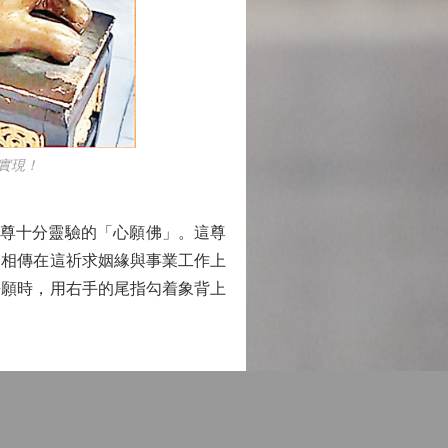
實現！
奉着另一尊十分靈驗的「心願佛」。這尊
。相傳在這祈求姻緣與事業工作上
許願時，用右手的尾指勾着象背上