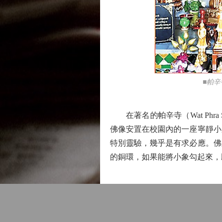
■帕
在著名的帕辛寺（Wat Phra 
佛像安置在校園內的一座寧靜小
特別靈驗，幾乎是有求必應。佛
的銅環，如果能將小象勾起來，