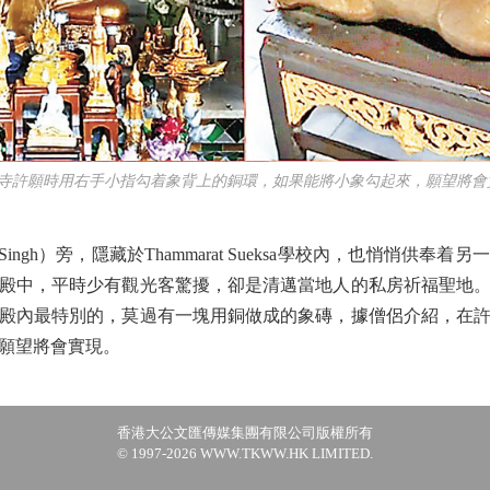
辛寺許願時用右手小指勾着象背上的銅環，如果能將小象勾起來，願望將會
Singh）旁，隱藏於Thammarat Sueksa學校內，也悄悄供
殿中，平時少有觀光客驚擾，卻是清邁當地人的私房祈福聖地
殿內最特別的，莫過有一塊用銅做成的象磚，據僧侶介紹，在
願望將會實現。
香港大公文匯傳媒集團有限公司版權所有
© 1997-2026 WWW.TKWW.HK LIMITED.