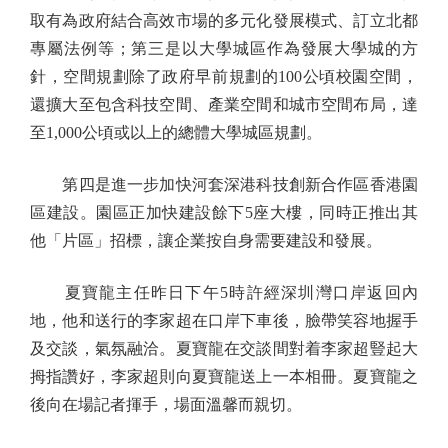
取有為政府結合高效市場的多元化發展模式、訂立北都
專屬法例等；第三是以大學城區作為發展大學城的方
針，空間規劃除了政府早前規劃的100公頃校園空間，
還擴大至包含科技空間、產業空間和城市空間布局，達
至1,000公頃或以上的總體大學城區規劃。
第四是進一步加快河套深港科技創新合作區香港園
區建設。園區正加快建設餘下5座大樓，同時正推出其
他「片區」招標，讓企業按自身需要建設和發展。
夏寶龍主任昨日下午5時許經深圳灣口岸返回內
地，他和送行的李家超在口岸下車後，臉帶笑容地握手
及交談，氣氛融洽。夏寶龍在交談間對着李家超豎起大
拇指讚好，李家超則向夏寶龍送上一本相冊。夏寶龍之
後向在場記者揮手，場面溫馨而親切。