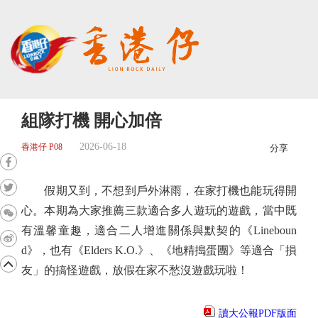
組隊打機 開心加倍
2026-06-18
香港仔 P08
分享
假期又到，不想到戶外淋雨，在家打機也能玩得開
心。本期為大家推薦三款適合多人遊玩的遊戲，當中既
有溫馨童趣，適合二人增進關係與默契的《Lineboun
d》，也有《Elders K.O.》、《地精搗蛋團》等適合「損
友」的搞怪遊戲，放假在家不愁沒遊戲玩啦！
讀大公報PDF版面