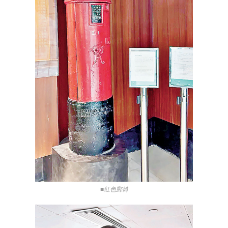
■紅色郵筒