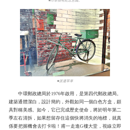
■印章很有紀念意義。
■派遞單車
中環郵政總局於1976年啟用，是第四代郵政總局。
建築通體潔白，設計簡約，外觀如同一個白色方盒，頗
具對稱美感。如今，它已完成歷史使命，將於明年第二
季左右清拆，如果想留存住這個快將消失的地標，就真
係要把握機會去打卡啦！甫一走進G樓大堂，視線立即