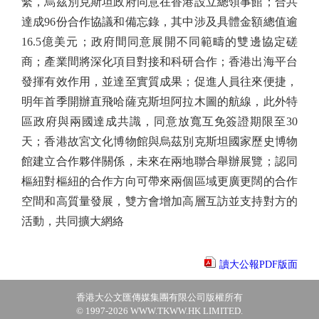
繫，烏茲別克斯坦政府同意在香港設立總領事館；合共
達成96份合作協議和備忘錄，其中涉及具體金額總值逾
16.5億美元；政府間同意展開不同範疇的雙邊協定磋
商；產業間將深化項目對接和科研合作；香港出海平台
發揮有效作用，並達至實質成果；促進人員往來便捷，
明年首季開辦直飛哈薩克斯坦阿拉木圖的航線，此外特
區政府與兩國達成共識，同意放寬互免簽證期限至30
天；香港故宮文化博物館與烏茲別克斯坦國家歷史博物
館建立合作夥伴關係，未來在兩地聯合舉辦展覽；認同
樞紐對樞紐的合作方向可帶來兩個區域更廣更闊的合作
空間和高質量發展，雙方會增加高層互訪並支持對方的
活動，共同擴大網絡
讀大公報PDF版面
香港大公文匯傳媒集團有限公司版權所有
© 1997-2026 WWW.TKWW.HK LIMITED.