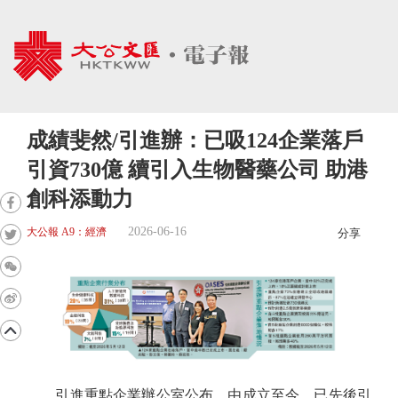
成績斐然/引進辦：已吸124企業落戶
引資730億 續引入生物醫藥公司 助港
創科添動力
2026-06-16
大公報 A9：經濟
分享
引進重點企業辦公室公布，由成立至今，已先後引