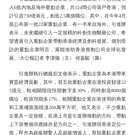
入6批內地及海外重點企業，共124間公司落戶香港，預
計引資730億港元，創造2.5萬個職位。其中，在今年4月
底公布新一批22家重點企業，有一半來自海外。引進辦
表示，未來繼續引入一定規模的科創生物醫藥公司，希
望透過引入重點企業帶動香港經濟及創科發展。個別受
訪的重點企業明言，冀能借助香港推動公司全球化發
展。\大公報記者 李潔儀（文） 何嘉駿（圖）
引進辦執行總裁彭文俊表示，重點企業為本港帶來
實質經濟貢獻，其中，首五批重點企業在港投資額達22
5億元，較相關階段預期數字多30%，同時創造8000個
職位，較原預期多17%，相關重點企業在港使用的商業
和工業樓面面積達260萬平方呎。他又表示，不少重點
企業具一定規模，在港上市是引進辦推動的方向，帶動
上下游整個供應鏈亦是方向之一。引進辦與香港定位一
致，即作為超級聯繫人及超級增值人，幫助重點企業更