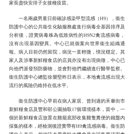
家長盡快安排子女接種疫苗。
一名兩歲男童日前確診感染甲型流感（H9），衞生
防護中心的公共衞生化驗服務處進行病毒全基因排序及
分析後，證實病毒株為低致病性的H9N2禽流感病毒，
沒有出現基因變異。中心已就個案向世界衞生組織通
報。病人目前仍然留院，病況一直輕微，情況穩定。其
家人及涉事新鮮糧食店的店員亦沒有出現病徵，中心已
向他們派發預防藥物，並會對他們繼續進行醫學監察。
衞生防護中心總監徐樂堅昨日表示，本地禽流感出現大
流行的風險仍維持在低水平。
衞生防護中心早前在病人家居、曾到過的禾輋街市
新鮮糧食店及豐和邨公園抽取17個環境樣本，當中，一
個於新鮮糧食店放置在雞籠底部收集雞隻糞便的鐵盤內
採集的樣本，經檢測後證實帶有H9禽流感病毒。衞生防