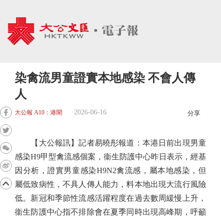
染禽流男童證實本地感染 不會人傳
人
2026-06-16
大公報 A10：港聞
分享
【大公報訊】記者易曉彤報道：本港日前出現男童
感染H9甲型禽流感個案，衞生防護中心昨日表示，經基
因分析，證實男童感染H9N2禽流感，屬本地感染，但
屬低致病性，不具人傳人能力，料本地出現大流行風險
低。新冠和季節性流感活躍程度在過去數周緩慢上升，
衞生防護中心指不排除會在夏季同時出現高峰期，呼籲