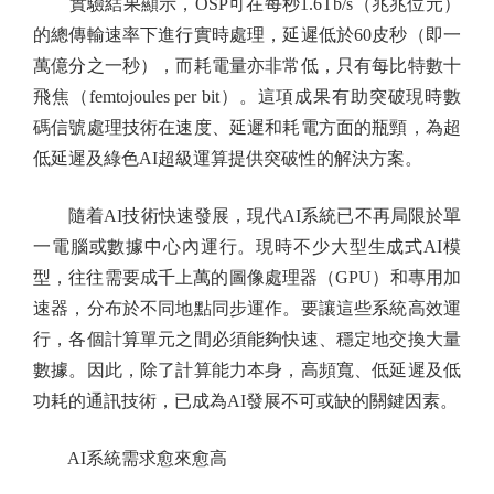
實驗結果顯示，OSP可在每秒1.6Tb/s（兆兆位元）
的總傳輸速率下進行實時處理，延遲低於60皮秒（即一
萬億分之一秒），而耗電量亦非常低，只有每比特數十
飛焦（femtojoules per bit）。這項成果有助突破現時數
碼信號處理技術在速度、延遲和耗電方面的瓶頸，為超
低延遲及綠色AI超級運算提供突破性的解決方案。
隨着AI技術快速發展，現代AI系統已不再局限於單
一電腦或數據中心內運行。現時不少大型生成式AI模
型，往往需要成千上萬的圖像處理器（GPU）和專用加
速器，分布於不同地點同步運作。要讓這些系統高效運
行，各個計算單元之間必須能夠快速、穩定地交換大量
數據。因此，除了計算能力本身，高頻寬、低延遲及低
功耗的通訊技術，已成為AI發展不可或缺的關鍵因素。
AI系統需求愈來愈高