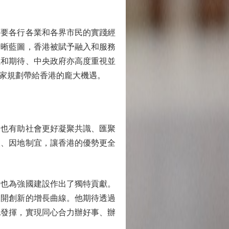
要各行各業和各界市民的實踐經
清晰藍圖，香港被賦予融入和服務
注和期待、中央政府亦高度重視並
家規劃帶給香港的龐大機遇。
也有助社會更好凝聚共識、匯聚
宜、因地制宜，讓香港的優勢更全
也為強國建設作出了獨特貢獻。
，開創新的增長曲線。他期待透過
地發揮，實現同心合力辦好事、辦