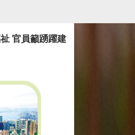
祉 官員籲踴躍建