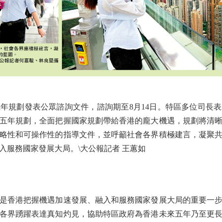
規劃發表公眾諮詢文件，諮詢期至8月14日。特區多位司長表
五年規劃，全面把握國家規劃帶給香港的龐大機遇，規劃將清
略性和可操作性的指導文件，並呼籲社會各界積極建言，凝聚
入服務國家發展大局。\大公報記者 王蕙如
香港把握機遇加速發展、融入和服務國家發展大局的重要一步
各界踴躍表達真知灼見，協助特區政府為香港未來五年乃至更