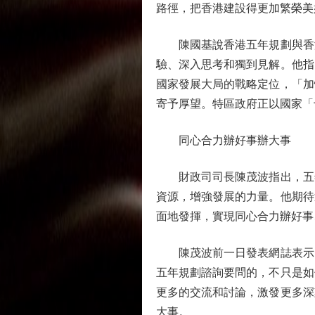
路徑，把香港建設得更加繁榮美
陳國基說香港五年規劃與香港
驗、深入思考和獨到見解。他指
國家發展大局的戰略定位，「加
寄予厚望。特區政府正以國家「
同心合力辦好事辦大事
財政司司長陳茂波指出，五年
資源，增強發展的力量。他期待
面地發揮，實現同心合力辦好事
陳茂波前一日發表網誌表示，
五年規劃諮詢要問的，不只是如
更多的交流和討論，激發更多深
大事。