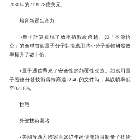
2030年的2199.78億美元。
培育新質生產力
•量子計算實現了效率指數級跨越。如「本源悟
空」的全球首個量子分子對接應用將小分子藥物研發效
率提升了數十倍。
•量子通信帶來了安全性的顛覆性改造。如應用量
子密鑰分發技術傳輸高達22.4G的文件時，其誤幀率低
至0.418%。
挑戰
外部技術圍堵
•美國等西方國家自2017年起便開始限制量子技術