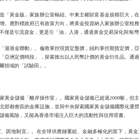
「黃金版」家族辦公室樞紐。中東主權財富基金規模巨大，在
增。應對標政府已有政策方向，將黃金投資納入家族辦公室稅
不僅是引流資金，更是引「油」入港，通過黃金交易深化與海灣
滬港金聯動」。倫敦掌控現貨定盤價，紐約掌控期貨定價，亞
「亞洲定價時段」，探索推出以人民幣計價的黃金衍生品。通
屬領域的「試驗田」。
金儲備「離岸操作室」。國家黃金儲備已超過2000噸，但
北部都會區的金庫設施，並與中央探索國家黃金儲備國際化運
儲備風險，又能為香港市場注入巨大的流動性與信用背書。
因地制宜」。在全球供應鏈重組、金融多極化的當下，黃金