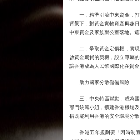
一，精準引流中東資金，打造
背景下，對黃金實物資產興趣日
中東資金及家族辦公室落地。這
二，爭取黃金定價權，實現「
啟黃金期貨的契機，設立專屬的
讓香港成為人民幣國際化在貴金
助力國家分散儲備風險
三，中央特區聯動，成為國家黃
部門統籌小組，擴建香港機場及
措既能利用香港的安全環境分散
香港五年規劃要「因時制宜、