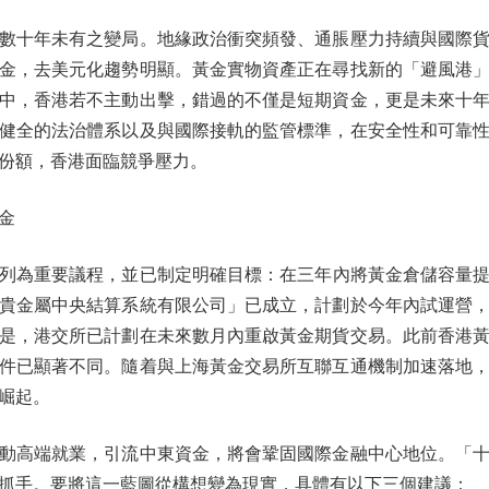
十年未有之變局。地緣政治衝突頻發、通脹壓力持續與國際貨
金，去美元化趨勢明顯。黃金實物資產正在尋找新的「避風港
中，香港若不主動出擊，錯過的不僅是短期資金，更是未來十
健全的法治體系以及與國際接軌的監管標準，在安全性和可靠
份額，香港面臨競爭壓力。
金
重要議程，並已制定明確目標：在三年內將黃金倉儲容量提升
貴金屬中央結算系統有限公司」已成立，計劃於今年內試運營
是，港交所已計劃在未來數月內重啟黃金期貨交易。此前香港
件已顯著不同。隨着與上海黃金交易所互聯互通機制加速落地
崛起。
高端就業，引流中東資金，將會鞏固國際金融中心地位。「十
抓手。要將這一藍圖從構想變為現實，具體有以下三個建議：