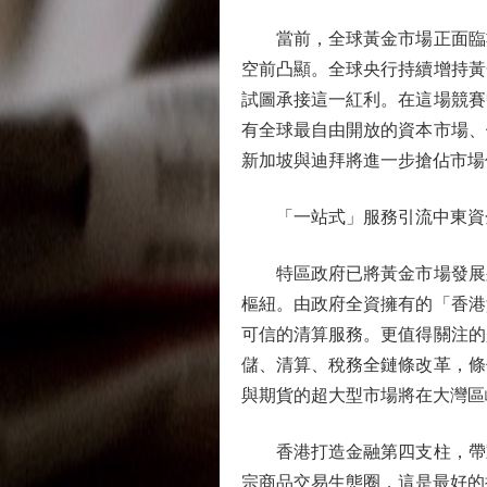
當前，全球黃金市場正面臨數
空前凸顯。全球央行持續增持黃
試圖承接這一紅利。在這場競賽
有全球最自由開放的資本市場、
新加坡與迪拜將進一步搶佔市場
「一站式」服務引流中東資
特區政府已將黃金市場發展列為
樞紐。由政府全資擁有的「香港
可信的清算服務。更值得關注的
儲、清算、稅務全鏈條改革，條
與期貨的超大型市場將在大灣區
香港打造金融第四支柱，帶動
宗商品交易生態圈，這是最好的