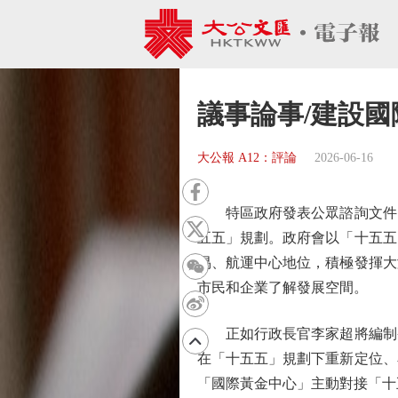
議事論事/建設國
大公報 A12：評論
2026-06-16
特區政府發表公眾諮詢文件，
五五」規劃。政府會以「十五五
易、航運中心地位，積極發揮大
市民和企業了解發展空間。
正如行政長官李家超將編制香
在「十五五」規劃下重新定位、
「國際黃金中心」主動對接「十