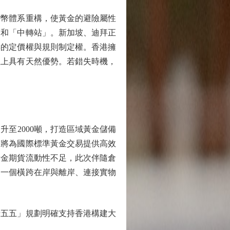
幣體系重構，使黃金的避險屬性
」和「中轉站」。新加坡、迪拜正
年的定價權與規則制定權。香港擁
性上具有天然優勢。若錯失時機，
至2000噸，打造區域黃金儲備
，將為國際標準黃金交易提供高效
黃金期貨流動性不足，此次伴隨倉
，一個橫跨在岸與離岸、連接實物
五五」規劃明確支持香港構建大